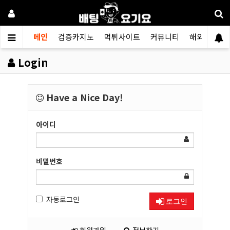
메인
검증카지노
먹튀사이트
커뮤니티
해외소식
Login
Have a Nice Day!
아이디
비밀번호
자동로그인
로그인