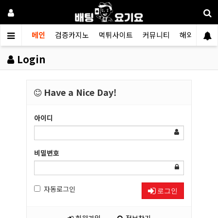
메인
검증카지노
먹튀사이트
커뮤니티
해외소식
Login
Have a Nice Day!
아이디
비밀번호
자동로그인
로그인