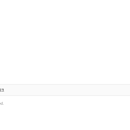
체크
ed.