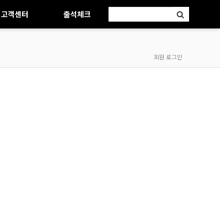
고객센터
출석체크
회원 로그인