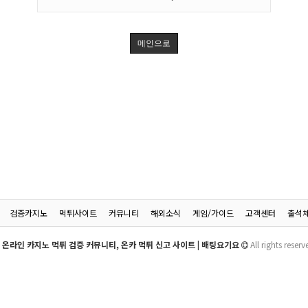
메인으로
검증카지노
먹튀사이트
커뮤니티
해외소식
게임/가이드
고객센터
출석
온라인 카지노 먹튀 검증 커뮤니티, 온카 먹튀 신고 사이트 | 배팅요기요
All rights reserv