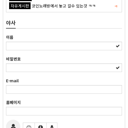
자유게시판
코인노래방에서 놓고 갈수 있는것 ㅋㅋ
+1
야사
이름
비밀번호
E-mail
홈페이지