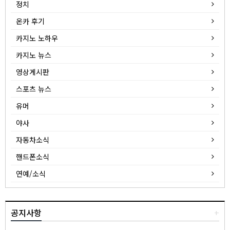
정치
온카 후기
카지노 노하우
카지노 뉴스
영상게시판
스포츠 뉴스
유머
야사
자동차소식
핸드폰소식
연예/소식
공지사항
+