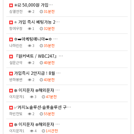
✳️☑️ 50,000원 가입…
심열언전
2
31분전
⭐️ 가입 즉시 베팅가능 2…
항여우정
1
32분전
✡️➡️마케팅매니아⬅️✡️ …
나하린린
3
35분전
『원커넥트 / WBC247』…
설문근악
2
40분전
가입즉시 2만지급 ! 8월 …
반하봉변
2
43분전
❄️ 이지문자 ❄️해외문자 …
이지문자1
3
47분전
✅카지노솔루션·슬롯솔루션 구…
하빈전빛
2
55분전
❄️ 이지문자 ❄️해외문자 …
이지문자1
4
1시간전