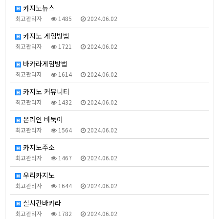
카지노뉴스
최고관리자
1485
2024.06.02
카지노 게임방법
최고관리자
1721
2024.06.02
바카라게임방법
최고관리자
1614
2024.06.02
카지노 커뮤니티
최고관리자
1432
2024.06.02
온라인 바둑이
최고관리자
1564
2024.06.02
카지노주소
최고관리자
1467
2024.06.02
우리카지노
최고관리자
1644
2024.06.02
실시간바카라
최고관리자
1782
2024.06.02