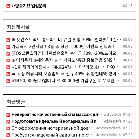
배팅요기요 입점문의
04.15
최신게시물
✴️ 벳컨스트럭트 홍보파트너 유일 첫충 30% "벨라벳" 1일환전 무제한 "알파벳" 코인입금가능 "10x10" "텐텐벳" ✴️
08.07
가입즉시 2만지급 ! 8월 총 상금 1,000만 이벤트 진행중 !
08.07
[EOS밸런스작업] 파워볼유출픽 수익금 20%~30%드려요 [텔레그램 @xoxs55]
08.07
❄️ 이지문자 ❄️해외문자 ❄️ ⭐ 카지노/총판 홍보전용 SMS 해외문자 발송 ⭐
08.07
⭐️1등 해외에이전시⭐️『유로247』⭐️『브이오벳』⭐️『KOBET』⭐️『원커넥트』⭐️ lypy
08.07
➡️ 각종 커뮤니티 보증업체 ⬅️ 신규 40% ☀️ 환전내역 있어도 무한매충 5% ☀️ 페이백 7% ☀️ 1+0.5 ~ ☀️ 매일 홀덤 무료토너먼트 ☀
08.07
✳️☑️ 50,000원 가입머니 ☑️ 30,000원 가입쿠폰 ☑️ 무제한 입금플러스 ☑️ 첫충50% ☑️ 요율 4.0% 지급 ☑️ 무사고 메이저 ☑️✳️
08.07
최근댓글
Невероятно качественный спа массаж для двоих москва, мастера…
wdfv wsxde
07.24
Подготовьте идеальный нотариальный перевод бумаг без лишних …
edvfe edfvfe
07.23
От оформления нотариальной доверенности до сложных судебных …
vtdvdvt dtvdtvtdv
07.23
Требуется надежный адвокат по семейным спорам, компетентный …
vtdvdvt dtvdtvtdv
07.23