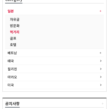
일본
자유글
밤문화
먹거리
골프
호텔
베트남
태국
필리핀
마카오
미국
공지사항
+