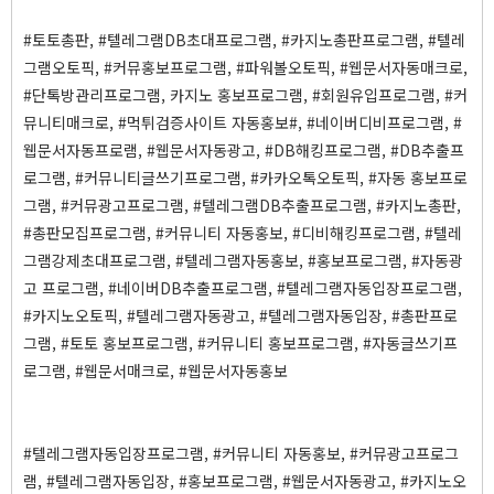
#토토총판, #텔레그램DB초대프로그램, #카지노총판프로그램, #텔레
그램오토픽, #커뮤홍보프로그램, #파워볼오토픽, #웹문서자동매크로,
#단톡방관리프로그램, 카지노 홍보프로그램, #회원유입프로그램, #커
뮤니티매크로, #먹튀검증사이트 자동홍보#, #네이버디비프로그램, #
웹문서자동프로램, #웹문서자동광고, #DB해킹프로그램, #DB추출프
로그램, #커뮤니티글쓰기프로그램, #카카오톡오토픽, #자동 홍보프로
그램, #커뮤광고프로그램, #텔레그램DB추출프로그램, #카지노총판,
#총판모집프로그램, #커뮤니티 자동홍보, #디비해킹프로그램, #텔레
그램강제초대프로그램, #텔레그램자동홍보, #홍보프로그램, #자동광
고 프로그램, #네이버DB추출프로그램, #텔레그램자동입장프로그램,
#카지노오토픽, #텔레그램자동광고, #텔레그램자동입장, #총판프로
그램, #토토 홍보프로그램, #커뮤니티 홍보프로그램, #자동글쓰기프
로그램, #웹문서매크로, #웹문서자동홍보
#텔레그램자동입장프로그램, #커뮤니티 자동홍보, #커뮤광고프로그
램, #텔레그램자동입장, #홍보프로그램, #웹문서자동광고, #카지노오