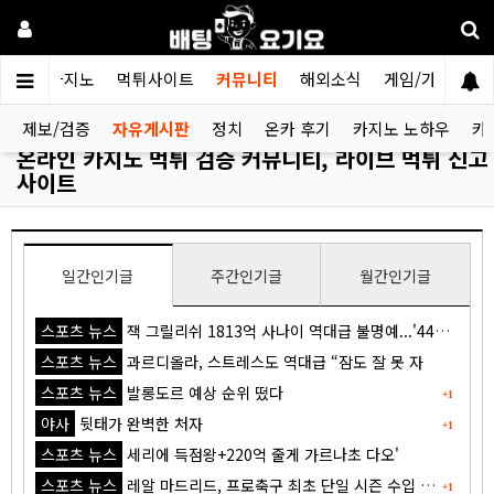
검증카지노
먹튀사이트
커뮤니티
해외소식
게임/가이드
제보/검증
자유게시판
정치
온카 후기
카지노 노하우
카
온라인 카지노 먹튀 검증 커뮤니티, 라이브 먹튀 신고
사이트
일간인기글
주간인기글
월간인기글
스포츠 뉴스
잭 그릴리쉬 1813억 사나이 역대급 불명예...'44경기 0골 굴욕'
스포츠 뉴스
과르디올라, 스트레스도 역대급 “잠도 잘 못 자
스포츠 뉴스
발롱도르 예상 순위 떴다
+1
야사
뒷태가 완벽한 처자
+1
스포츠 뉴스
세리에 득점왕+220억 줄게 가르나초 다오'
스포츠 뉴스
레알 마드리드, 프로축구 최초 단일 시즌 수입 1조원 돌파
+1