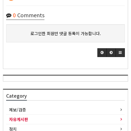
0
Comments
로그인한 회원만 댓글 등록이 가능합니다.
Category
제보/검증
자유게시판
정치