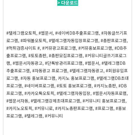
> 다운로드
#텔레그램오토픽, #웹문서, #네이버DB추출프로그램, #자동글쓰기프
로그램, #파워볼오토픽, #텔레그램자동입장프로그램, #총판프로그램,
#먹튀검증사이트 #, #커뮤광고프로그램, #커뮤홍보프로그램, #DB추
출프로그램, #토토총판, #총판모집프로그램, #커뮤니티글쓰기프로그
램, #웹문서자동광고, #단톡방관리프로그램, #웹문서, #텔레그램DB
추출프로그램, #자동광고 프로그램, #텔레그램자동광고, #회원유입프
로그램, #자동 홍보프로그램, 카지노 홍보프로그램, #텔레그램DB초대
프로그램, #네이버프로그램, #토토 홍보프로그램, #카지노총판, #DB
프로그램, #카카오톡오토픽, #텔레그램자동입장, #웹문서자동프로램,
#웹문서자동, #텔레그램강제초대프로그램, #커뮤니티 홍보프로그램,
#카지노오토픽, #커뮤니로, #카지노총판프로그램, #프로그램, #홍보
프로그램, #텔레그램, #커뮤니티