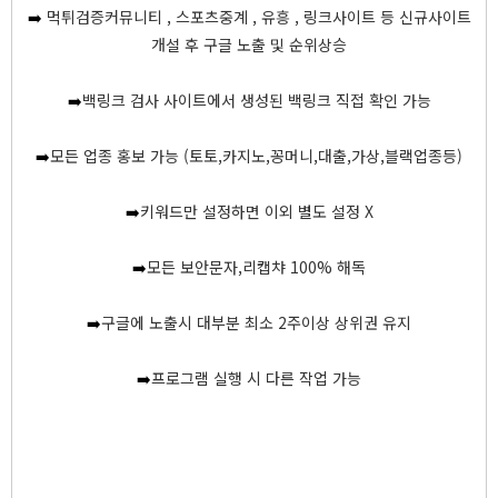
➡️
먹튀검증커뮤니티 , 스포츠중계 , 유흥 , 링크사이트 등 신규사이트
개설 후 구글 노출 및 순위상승
➡️
백링크 검사 사이트에서 생성된 백링크 직접 확인 가능
➡️
모든 업종 홍보 가능 (토토,카지노,꽁머니,대출,가상,블랙업종등)
➡️
키워드만 설정하면 이외 별도 설정 X
➡️
모든 보안문자,리캡챠 100% 해독
➡️
구글에 노출시 대부분 최소 2주이상 상위권 유지
➡️
프로그램 실행 시 다른 작업 가능