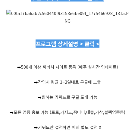
프로그램 상세설명 > 클릭 <
➡️
500개 이상 찌라시 사이트 등록 (메주 실시간 업데이트)
➡️
작업시 평균 1~2일내로 구글에 노출
➡️
원하는 키워드로 구글 도배 가능
➡️
모든 업종 홍보 가능 (토토,카지노,꽁머니,대출,가상,블랙업종등)
➡️
키워드만 설정하면 이외 별도 설정 X