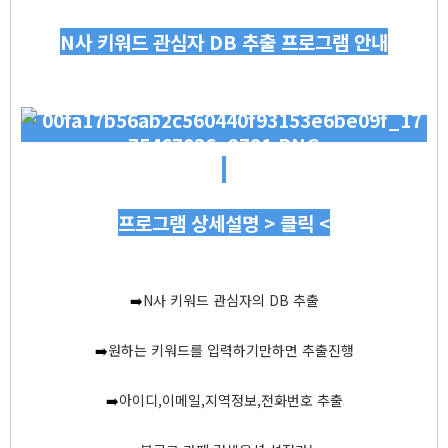
N사 키워드 관심자 DB 추출 프로그램 안내
프로그램 상세설명 > 클릭 <
➡️
N사 키워드 관심자의 DB 추출
➡️
원하는 키워드를 입력하기만하면 추출진행
➡️
아이디,이메일,지역정보,전화번호 추출