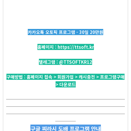
카카오톡 오토픽 프로그램 - 30일 20만원
홈페이지 :
https://ttsoft.kr
텔레그램 :
@TTSOFTKR12
구매방법 : 홈페이지 접속 > 회원가입 > 캐시충전 > 프로그램구매
> 다운로드
─────────────────────────────
─────────────────────────────
─────────────────────────────
─────
구글 찌라시 도배 프로그램 안내