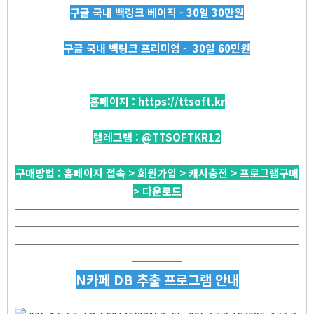
구글 국내 백링크 베이직 - 30일 30만원
구글 국내 백링크 프리미엄 - 30일 60민원
홈페이지 :
https://ttsoft.kr
텔레그램 :
@TTSOFTKR12
구매방법 : 홈페이지 접속 > 회원가입 > 캐시충전 > 프로그램구매
> 다운로드
─────────────────────────────
─────────────────────────────
─────────────────────────────
─────
N카페 DB 추출 프로그램 안내