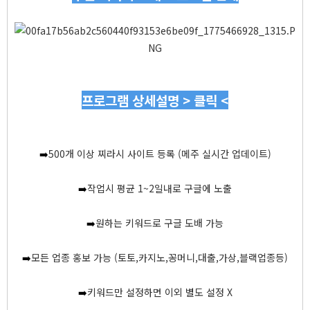
프로그램 상세설명 > 클릭 <
➡️
500개 이상 찌라시 사이트 등록 (메주 실시간 업데이트)
➡️
작업시 평균 1~2일내로 구글에 노출
➡️
원하는 키워드로 구글 도배 가능
➡️
모든 업종 홍보 가능 (토토,카지노,꽁머니,대출,가상,블랙업종등)
➡️
키워드만 설정하면 이외 별도 설정 X