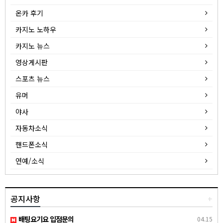
온카 후기
카지노 노하우
카지노 뉴스
영상게시판
스포츠 뉴스
유머
야사
자동차소식
핸드폰소식
연예/소식
공지사항
+
배팅요기요 입점문의
04.15