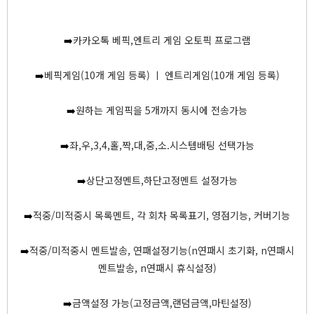
➡️
카카오톡 베픽,엔트리 게임 오토픽 프로그램
➡️
베픽게임(10개 게임 등록) ㅣ 엔트리게임(10개 게임 등록)
➡️
원하는 게임픽을 5개까지 동시에 전송가능
➡️
좌,우,3,4,홀,짝,대,중,소.시스템배팅 선택가능
➡️
상단고정멘트,하단고정멘트 설정가능
➡️
적중/미적중시 목록멘트, 각 회차 목록표기, 영점기능, 커버기능
➡️
적중/미적중시 멘트발송, 연패설정기능(n연패시 초기화, n연패시
멘트발송, n연패시 휴식설정)
➡️
금액설정 가능(고정금액,랜덤금액,마틴설정)