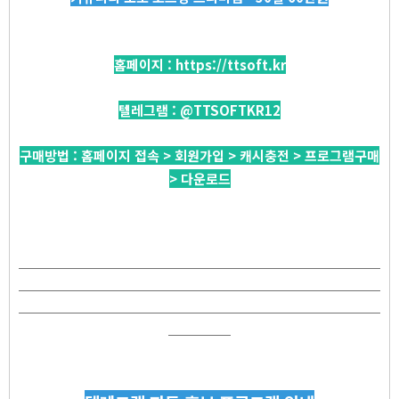
홈페이지 :
https://ttsoft.kr
텔레그램 :
@TTSOFTKR12
구매방법 : 홈페이지 접속 > 회원가입 > 캐시충전 > 프로그램구매
> 다운로드
─────────────────────────────
─────────────────────────────
─────────────────────────────
─────