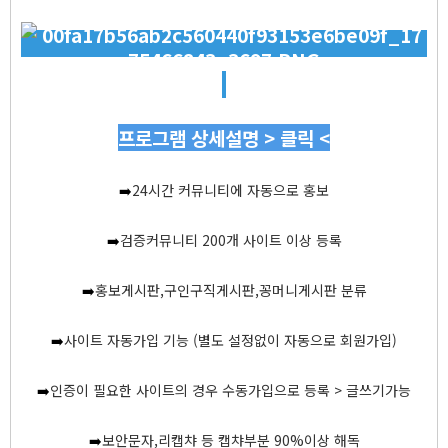
프로그램 상세설명 > 클릭 <
➡️
24시간 커뮤니티에 자동으로 홍보
➡️
검증커뮤니티 200개 사이트 이상 등록
➡️
홍보게시판,구인구직게시판,꽁머니게시판 분류
➡️
사이트 자동가입 기능 (별도 설정없이 자동으로 회원가입)
➡️
인증이 필요한 사이트의 경우 수동가입으로 등록 > 글쓰기가능
➡️
보안문자,리캡챠 등 캡챠부분 90%이상 해독