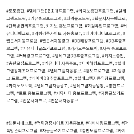
#토토총판, #텔레그램DB초대프로그램, #카지노총판프로그램, #텔레
그램오토픽, #커뮤홍보프로그램, #파워볼오토픽, #웹문서자동매크로,
#단톡방관리프로그램, 카지노 홍보프로그램, #회원유입프로그램, #커
뮤니티매크로, #먹튀검증사이트 자동홍보#, #네이버디비프로그램, #
웹문서자동프로램, #웹문서자동광고, #DB해킹프로그램, #DB추출프
로그램, #커뮤니티글쓰기프로그램, #카카오톡오토픽, #자동 홍보프로
그램, #커뮤광고프로그램, #텔레그램DB추출프로그램, #카지노총판,
#총판모집프로그램, #커뮤니티 자동홍보, #디비해킹프로그램, #텔레
그램강제초대프로그램, #텔레그램자동홍보, #홍보프로그램, #자동광
고 프로그램, #네이버DB추출프로그램, #텔레그램자동입장프로그램,
#카지노오토픽, #텔레그램자동광고, #텔레그램자동입장, #총판프로
그램, #토토 홍보프로그램, #커뮤니티 홍보프로그램, #자동글쓰기프
로그램, #웹문서매크로, #웹문서자동홍보
#웹문서매크로, #먹튀검증사이트 자동홍보#, #디비해킹프로그램, #단
톡방관리프로그램, #자동글쓰기프로그램, #총판모집프로그램, #카지