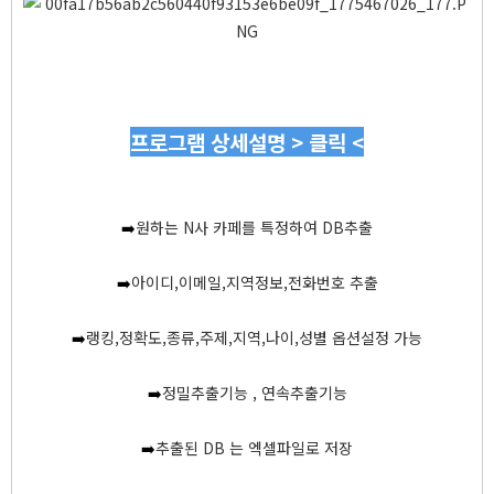
프로그램 상세설명 > 클릭 <
➡️
원하는 N사 카페를 특정하여 DB추출
➡️
아이디,이메일,지역정보,전화번호 추출
➡️
랭킹,정확도,종류,주제,지역,나이,성별 옵션설정 가능
➡️
정밀추출기능 , 연속추출기능
➡️
추출된 DB 는 엑셀파일로 저장