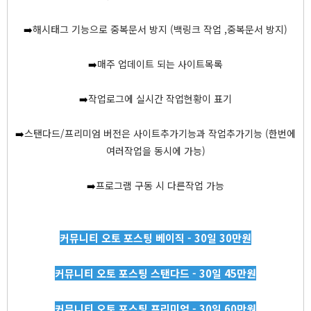
➡️
해시태그 기능으로 중복문서 방지 (백링크 작업 ,중복문서 방지)
➡️
매주 업데이트 되는 사이트목록
➡️
작업로그에 실시간 작업현황이 표기
➡️
스탠다드/프리미엄 버전은 사이트추가기능과 작업추가기능 (한번에
여러작업을 동시에 가능)
➡️
프로그램 구동 시 다른작업 가능
커뮤니티 오토 포스팅 베이직 - 30일 30만원
커뮤니티 오토 포스팅 스탠다드 - 30일 45만원
커뮤니티 오토 포스팅 프리미엄 - 30일 60만원