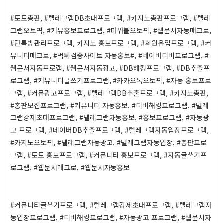
#토토총판, #텔레그램DB초대프로그램, #카지노총판프로그램, #텔레
그램오토픽, #커뮤홍보프로그램, #파워볼오토픽, #웹문서자동매크로,
#단톡방관리프로그램, 카지노 홍보프로그램, #회원유입프로그램, #커
뮤니티매크로, #먹튀검증사이트 자동홍보#, #네이버디비프로그램, #
웹문서자동프로램, #웹문서자동광고, #DB해킹프로그램, #DB추출프
로그램, #커뮤니티글쓰기프로그램, #카카오톡오토픽, #자동 홍보프로
그램, #커뮤광고프로그램, #텔레그램DB추출프로그램, #카지노총판,
#총판모집프로그램, #커뮤니티 자동홍보, #디비해킹프로그램, #텔레
그램강제초대프로그램, #텔레그램자동홍보, #홍보프로그램, #자동광
고 프로그램, #네이버DB추출프로그램, #텔레그램자동입장프로그램,
#카지노오토픽, #텔레그램자동광고, #텔레그램자동입장, #총판프로
그램, #토토 홍보프로그램, #커뮤니티 홍보프로그램, #자동글쓰기프
로그램, #웹문서매크로, #웹문서자동홍보
#커뮤니티글쓰기프로그램, #텔레그램강제초대프로그램, #텔레그램자
동입장프로그램, #디비해킹프로그램, #자동광고 프로그램, #웹문서자