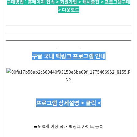
구매방법 : 홈페이지 접속 > 회원가입 > 캐시충전 > 프로그램구매
> 다운로드
─────────────────────────────
─────────────────────────────
─────────────────────────────
─────
구글 국내 백링크 프로그램 안내
프로그램 상세설명 > 클릭 <
➡️
500개 이상 국내 백링크 사이트 등록