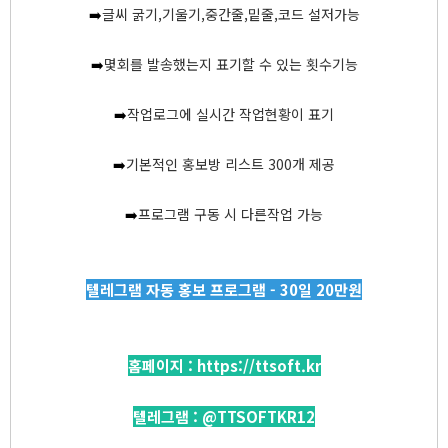
➡️
글씨 굵기,기울기,중간줄,밑줄,코드 설저가능
➡️
몇회를 발송했는지 표기할 수 있는 횟수기능
➡️
작업로그에 실시간 작업현황이 표기
➡️
기본적인 홍보방 리스트 300개 제공
➡️
프로그램 구동 시 다른작업 가능
텔레그램 자동 홍보 프로그램 - 30일 20만원
홈페이지 :
https://ttsoft.kr
텔레그램 :
@TTSOFTKR12