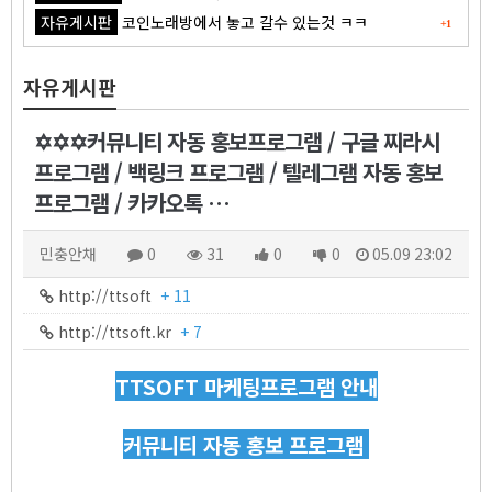
자유게시판
코인노래방에서 놓고 갈수 있는것 ㅋㅋ
+1
자유게시판
✡️✡️✡️커뮤니티 자동 홍보프로그램 / 구글 찌라시
프로그램 / 백링크 프로그램 / 텔레그램 자동 홍보
프로그램 / 카카오톡 …
민충안채
0
31
0
0
05.09 23:02
http://ttsoft
+ 11
http://ttsoft.kr
+ 7
TTSOFT 마케팅프로그램 안내
커뮤니티 자동 홍보 프로그램