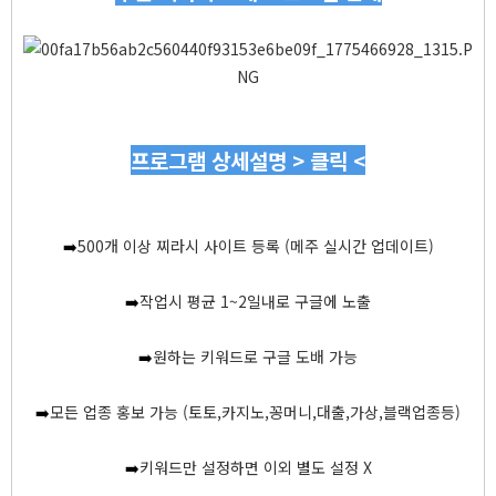
프로그램 상세설명 > 클릭 <
➡️
500개 이상 찌라시 사이트 등록 (메주 실시간 업데이트)
➡️
작업시 평균 1~2일내로 구글에 노출
➡️
원하는 키워드로 구글 도배 가능
➡️
모든 업종 홍보 가능 (토토,카지노,꽁머니,대출,가상,블랙업종등)
➡️
키워드만 설정하면 이외 별도 설정 X