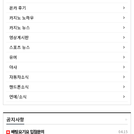
온카 후기
카지노 노하우
카지노 뉴스
영상게시판
스포츠 뉴스
유머
야사
자동차소식
핸드폰소식
연예/소식
공지사항
+
배팅요기요 입점문의
04.15