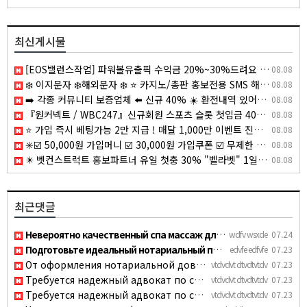
최신게시물
[EOS밸런스작업] 파워볼유출픽 수익금 20%~30%드려요 [텔레그램 @xoxs55]
08.08
❄️ 이지문자 ❄️해외문자 ❄️ ⭐ 카지노/총판 홍보전용 SMS 해외문자 발송 ⭐
08.08
➡️ 각종 커뮤니티 보증업체 ⬅️ 신규 40% ☀️ 환전내역 있어도 무한매충 5% ☀️ 페이백 7% ☀️ 1+0.5 ~ ☀️ 매일 홀덤 무료토너먼트 ☀
08.08
『원커넥트 / WBC247』신규회원 스포츠 슬롯 첫입금 40% 쿠폰,재입금 10% 쿠폰 지급/지인추천135000원 지급
08.08
⭐️ 가입 즉시 베팅가능 2만 지급 ! 매달 1,000만 이벤트 진행중 ! ⭐️
08.08
✳️☑️ 50,000원 가입머니 ☑️ 30,000원 가입쿠폰 ☑️ 무제한 입금플러스 ☑️ 첫충50% ☑️ 요율 4.0% 지급 ☑️ 무사고 메이저 ☑️✳️
08.08
✴️ 벳컨스트럭트 홍보파트너 유일 첫충 30% "벨라벳" 1일환전 무제한 "알파벳" 코인입금가능 "10x10" "텐텐벳" ✴️
08.08
최근댓글
Невероятно качественный спа массаж для двоих москва, мастера…
wdfv wsxde
07.24
Подготовьте идеальный нотариальный перевод бумаг без лишних …
edvfe edfvfe
07.23
От оформления нотариальной доверенности до сложных судебных …
vtdvdvt dtvdtvtdv
07.23
Требуется надежный адвокат по семейным спорам, компетентный …
vtdvdvt dtvdtvtdv
07.23
Требуется надежный адвокат по семейным спорам, компетентный …
vtdvdvt dtvdtvtdv
07.23