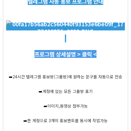
텔레그램 자동 홍보 프로그램 안내
프로그램 상세설명 > 클릭 <
➡️
24시간 텔레그램 홍보방(그룹방)에 원하는 문구를 자동으로 전송
➡️
계정에 있는 모든 그룹방 표기
➡️
이미지,동영상 첨부가능
➡️
한 계정으로 3개의 홍보멘트를 동시에 작업가능