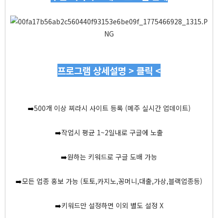
프로그램 상세설명 > 클릭 <
➡️
500개 이상 찌라시 사이트 등록 (메주 실시간 업데이트)
➡️
작업시 평균 1~2일내로 구글에 노출
➡️
원하는 키워드로 구글 도배 가능
➡️
모든 업종 홍보 가능 (토토,카지노,꽁머니,대출,가상,블랙업종등)
➡️
키워드만 설정하면 이외 별도 설정 X