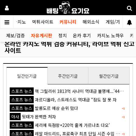
검증카지노
먹튀사이트
커뮤니티
해외소식
게임/가이드
제보/검증
자유게시판
정치
온카 후기
카지노 노하우
카
온라인 카지노 먹튀 검증 커뮤니티, 라이브 먹튀 신고
사이트
일간인기글
주간인기글
월간인기글
스포츠 뉴스
잭 그릴리쉬 1813억 사나이 역대급 불명예...'44경기 0골 굴욕'
스포츠 뉴스
과르디올라, 스트레스도 역대급 “잠도 잘 못 자
스포츠 뉴스
발롱도르 예상 순위 떴다
+1
야사
뒷태가 완벽한 처자
+1
스포츠 뉴스
세리에 득점왕+220억 줄게 가르나초 다오'
스포츠 뉴스
레알 마드리드, 프로축구 최초 단일 시즌 수입 1조원 돌파
+1