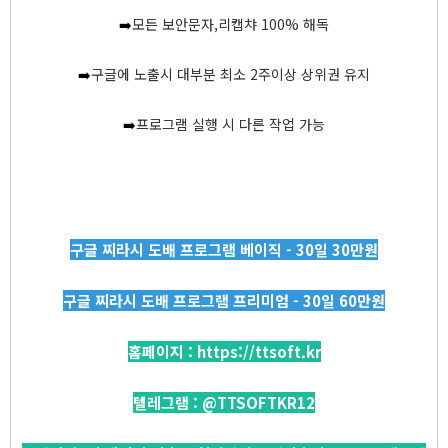
➡️
모든 보안문자,리캡챠 100% 해독
➡️
구글에 노출시 대부분 최소 2주이상 상위권 유지
➡️
프로그램 실행 시 다른 작업 가능
구글 찌라시 도배 프로그램 베이직 - 30일 30만원
구글 찌라시 도배 프로그램 프리미엄 - 30일 60만원
홈페이지 :
https://ttsoft.kr
텔레그램 :
@TTSOFTKR12