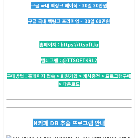
구글 국내 백링크 베이직 - 30일 30만원
구글 국내 백링크 프리미엄 - 30일 60민원
홈페이지 :
https://ttsoft.kr
텔레그램 :
@TTSOFTKR12
구매방법 : 홈페이지 접속 > 회원가입 > 캐시충전 > 프로그램구매
> 다운로드
─────────────────────────────
─────────────────────────────
─────────────────────────────
─────
N카페 DB 추출 프로그램 안내