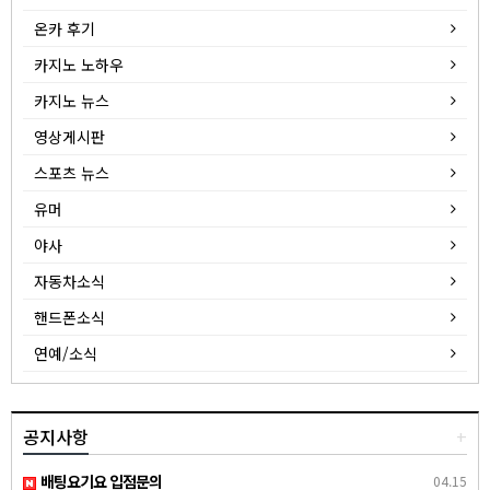
온카 후기
카지노 노하우
카지노 뉴스
영상게시판
스포츠 뉴스
유머
야사
자동차소식
핸드폰소식
연예/소식
공지사항
+
배팅요기요 입점문의
04.15