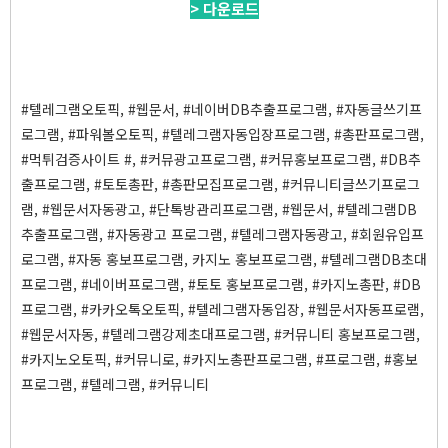
> 다운로드
#텔레그램오토픽, #웹문서, #네이버DB추출프로그램, #자동글쓰기프
로그램, #파워볼오토픽, #텔레그램자동입장프로그램, #총판프로그램,
#먹튀검증사이트 #, #커뮤광고프로그램, #커뮤홍보프로그램, #DB추
출프로그램, #토토총판, #총판모집프로그램, #커뮤니티글쓰기프로그
램, #웹문서자동광고, #단톡방관리프로그램, #웹문서, #텔레그램DB
추출프로그램, #자동광고 프로그램, #텔레그램자동광고, #회원유입프
로그램, #자동 홍보프로그램, 카지노 홍보프로그램, #텔레그램DB초대
프로그램, #네이버프로그램, #토토 홍보프로그램, #카지노총판, #DB
프로그램, #카카오톡오토픽, #텔레그램자동입장, #웹문서자동프로램,
#웹문서자동, #텔레그램강제초대프로그램, #커뮤니티 홍보프로그램,
#카지노오토픽, #커뮤니로, #카지노총판프로그램, #프로그램, #홍보
프로그램, #텔레그램, #커뮤니티