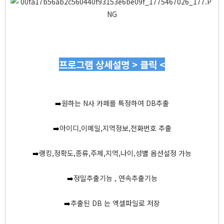
프로그램 상세설명 > 클릭 <
➡️
원하는 N사 카페를 특정하여 DB추출
➡️
아이디,이메일,지역정보,전화번호 추출
➡️
랭킹,정확도,종류,주제,지역,나이,성별 옵션설정 가능
➡️
정밀추출기능 , 연속추출기능
➡️
추출된 DB 는 엑셀파일로 저장