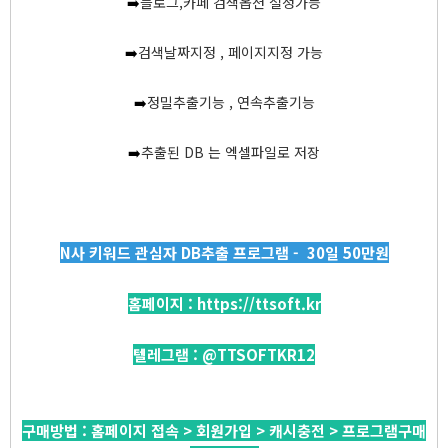
➡️
블로그,카페 검색옵션 설정가능
➡️
검색날짜지정 , 페이지지정 가능
➡️
정밀추출기능 , 연속추출기능
➡️
추출된 DB 는 엑셀파일로 저장
N사 키워드 관심자 DB추출 프로그램 - 30일 50만원
홈페이지 :
https://ttsoft.kr
텔레그램 :
@TTSOFTKR12
구매방법 : 홈페이지 접속 > 회원가입 > 캐시충전 > 프로그램구매