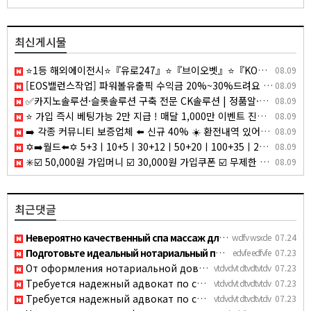
최신게시물
⭐️1등 해외에이전시⭐️『유로247』⭐️『브이오벳』⭐️『KOBET』⭐️『ONECONNECT』⭐️ us7d
08.09
[EOS밸런스작업] 파워볼유출픽 수익금 20%~30%드려요 [텔레그램 @xoxs55]
08.09
✅카지노솔루션·슬롯솔루션 구축 전문 CK솔루션 | 정품알·파싱알 연동 및 솔루션 분양의 모든정보✅
08.09
⭐️ 가입 즉시 베팅가능 2만 지급 ! 매달 1,000만 이벤트 진행중 ! ⭐️
08.09
➡️ 각종 커뮤니티 보증업체 ⬅️ 신규 40% ☀️ 환전내역 있어도 무한매충 5% ☀️ 페이백 7% ☀️ 1+0.5 ~ ☀️ 매일 홀덤 무료토너먼트 ☀
08.09
✡️➡️월드⬅️✡️ 5+3ㅣ10+5ㅣ30+12ㅣ50+20ㅣ100+35ㅣ200+70 ✡️무한매충✡️모든배팅제재없음✡️다양한 이벤트✡️ j8jn
08.09
✳️☑️ 50,000원 가입머니 ☑️ 30,000원 가입쿠폰 ☑️ 무제한 입금플러스 ☑️ 첫충50% ☑️ 요율 4.0% 지급 ☑️ 무사고 메이저 ☑️✳️
08.09
최근댓글
Невероятно качественный спа массаж для двоих москва, мастера…
wdfv wsxde
07.24
Подготовьте идеальный нотариальный перевод бумаг без лишних …
edvfe edfvfe
07.23
От оформления нотариальной доверенности до сложных судебных …
vtdvdvt dtvdtvtdv
07.23
Требуется надежный адвокат по семейным спорам, компетентный …
vtdvdvt dtvdtvtdv
07.23
Требуется надежный адвокат по семейным спорам, компетентный …
vtdvdvt dtvdtvtdv
07.23