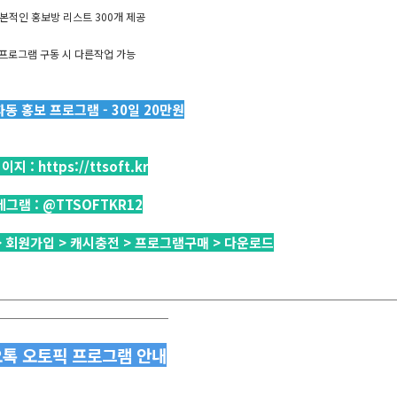
본적인 홍보방 리스트 300개 제공
프로그램 구동 시 다른작업 가능
동 홍보 프로그램 - 30일 20만원
이지 :
https://ttsoft.kr
레그램 :
@TTSOFTKR12
> 회원가입 > 캐시충전 > 프로그램구매 > 다운로드
─────────────────────────────────────
────────────────
톡 오토픽 프로그램 안내