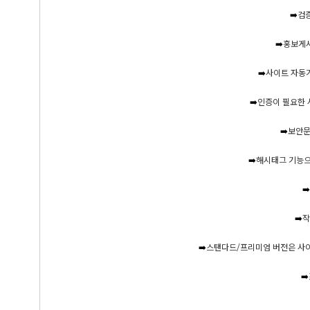
➡️
검
➡️
홍보게
➡️
사이트 자동가
➡️
인증이 필요한 
➡️
보안문
➡️
해시태그 기능으
➡️
➡️
작
➡️
스탠다드/프리미엄 버전은 사
➡️