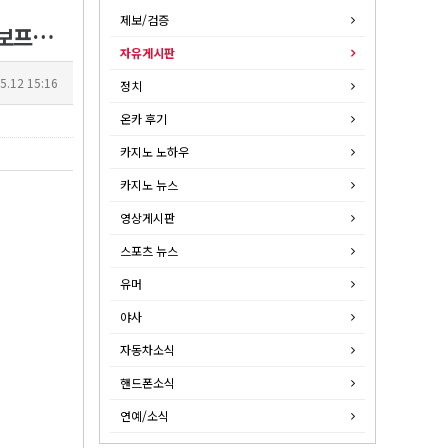
제보/검증
❤️❤️❤️구글 도배프로그램 / 백링크 생성프로그램 / 사이트 자동 홍보프로그램 / 텔레그램 자동 홍보프로그램 / 카카오톡 파…
자유게시판
5.12 15:16
정치
온카 후기
카지노 노하우
카지노 뉴스
영상게시판
스포츠 뉴스
유머
야사
자동차소식
핸드폰소식
연예/소식