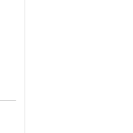
─────