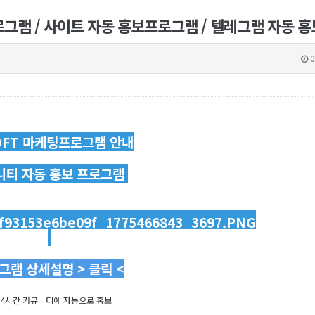
0
OFT 마케팅프로그램 안내
니티 자동 홍보 프로그램
그램 상세설명 > 클릭 <
24시간 커뮤니티에 자동으로 홍보