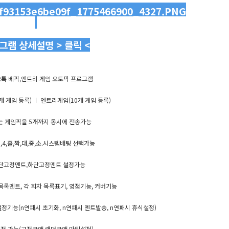
그램 상세설명 > 클릭 <
톡 베픽,엔트리 게임 오토픽 프로그램
개 게임 등록) ㅣ 엔트리게임(10개 게임 등록)
는 게임픽을 5개까지 동시에 전송가능
3,4,홀,짝,대,중,소.시스템배팅 선택가능
단고정멘트,하단고정멘트 설정가능
목록멘트, 각 회차 목록표기, 영점기능, 커버기능
정기능(n연패시 초기화, n연패시 멘트발송, n연패시 휴식설정)
정 가능(고정금액,랜덤금액,마틴설정)