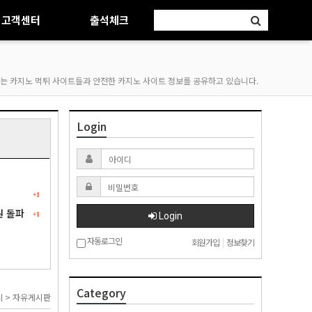
고객센터
출석체크
는 카지노 먹튀 사이트들과 안전한 카지노 사이트 정보를 공유하고 있습니다.
Login
+1
원 돌파
+1
Login
자동로그인
회원가입
|
정보찾기
Category
티 > 자유게시판