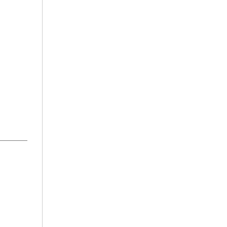
─────