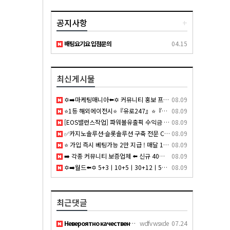
공지사항
+
배팅요기요 입점문의
04.15
최신게시물
✡️➡️마케팅매니아⬅️✡️ 커뮤니티 홍보 프로그램⭐️구글 찌라시 프로그램⭐️카톡 텔레 미니게임 오토픽⭐️마케팅프로그램✡️ hjay
08.09
⭐️1등 해외에이전시⭐️『유로247』⭐️『브이오벳』⭐️『KOBET』⭐️『ONECONNECT』⭐️ us7d
08.09
[EOS밸런스작업] 파워볼유출픽 수익금 20%~30%드려요 [텔레그램 @xoxs55]
08.09
✅카지노솔루션·슬롯솔루션 구축 전문 CK솔루션 | 정품알·파싱알 연동 및 솔루션 분양의 모든정보✅
08.09
⭐️ 가입 즉시 베팅가능 2만 지급 ! 매달 1,000만 이벤트 진행중 ! ⭐️
08.09
➡️ 각종 커뮤니티 보증업체 ⬅️ 신규 40% ☀️ 환전내역 있어도 무한매충 5% ☀️ 페이백 7% ☀️ 1+0.5 ~ ☀️ 매일 홀덤 무료토너먼트 ☀
08.09
✡️➡️월드⬅️✡️ 5+3ㅣ10+5ㅣ30+12ㅣ50+20ㅣ100+35ㅣ200+70 ✡️무한매충✡️모든배팅제재없음✡️다양한 이벤트✡️ j8jn
08.09
최근댓글
Невероятно качественный спа массаж для двоих москва, мастера…
wdfv wsxde
07.24