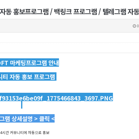
0
OFT 마케팅프로그램 안내
니티 자동 홍보 프로그램
그램 상세설명 > 클릭 <
24시간 커뮤니티에 자동으로 홍보