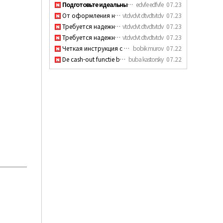
Подготовьте идеальный нотариальный перевод бумаг без лишних …
edvfe edfvfe
07.23
От оформления нотариальной доверенности до сложных судебных …
vtdvdvt dtvdtvtdv
07.23
Требуется надежный адвокат по семейным спорам, компетентный …
vtdvdvt dtvdtvtdv
07.23
Требуется надежный адвокат по семейным спорам, компетентный …
vtdvdvt dtvdtvtdv
07.23
Четкая инструкция с фото, сразу понятно как разобрать обшивк…
bobik murov
07.22
De cash-out functie bij sportweddenschappen heeft me al een …
buba kastorsky
07.22
─────