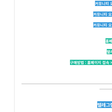
커뮤니티 오
커뮤니티 오
커뮤니티 오
홈페
텔
구매방법 : 홈페이지 접속 
──────────────────────────────
────
텔레그램