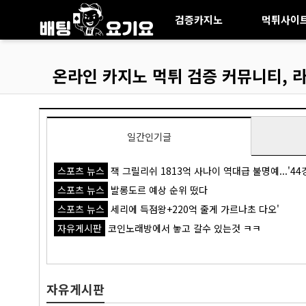
검증카지노
먹튀사이
온라인 카지노 먹튀 검증 커뮤니티, 
일간인기글
스포츠 뉴스
잭 그릴리쉬 1813억 사나이 역대급 불명예...'44경기 
스포츠 뉴스
발롱도르 예상 순위 떴다
스포츠 뉴스
세리에 득점왕+220억 줄게 가르나초 다오'
자유게시판
코인노래방에서 놓고 갈수 있는것 ㅋㅋ
자유게시판