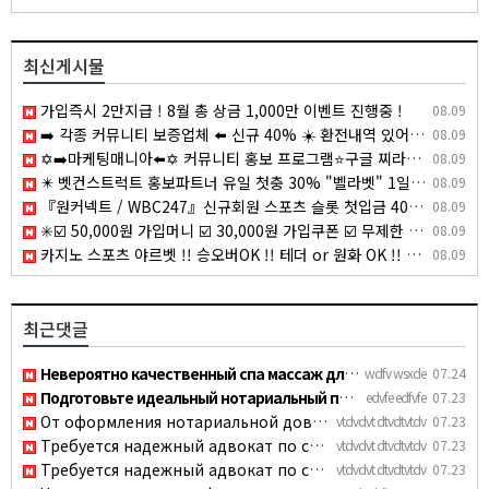
최신게시물
가입즉시 2만지급 ! 8월 총 상금 1,000만 이벤트 진행중 !
08.09
➡️ 각종 커뮤니티 보증업체 ⬅️ 신규 40% ☀️ 환전내역 있어도 무한매충 5% ☀️ 페이백 7% ☀️ 1+0.5 ~ ☀️ 매일 홀덤 무료토너먼트 ☀
08.09
✡️➡️마케팅매니아⬅️✡️ 커뮤니티 홍보 프로그램⭐️구글 찌라시 프로그램⭐️카톡 텔레 미니게임 오토픽⭐️마케팅프로그램✡️ r2pb
08.09
✴️ 벳컨스트럭트 홍보파트너 유일 첫충 30% "벨라벳" 1일환전 무제한 "알파벳" 코인입금가능 "10x10" "텐텐벳" ✴️
08.09
『원커넥트 / WBC247』신규회원 스포츠 슬롯 첫입금 40% 쿠폰,재입금 10% 쿠폰 지급/지인추천135000원 지급
08.09
✳️☑️ 50,000원 가입머니 ☑️ 30,000원 가입쿠폰 ☑️ 무제한 입금플러스 ☑️ 첫충50% ☑️ 요율 4.0% 지급 ☑️ 무사고 메이저 ☑️✳️
08.09
카지노 스포츠 야르벳 !! 승오버OK !! 테더 or 원화 OK !! 페이백 지원 !!
08.09
최근댓글
Невероятно качественный спа массаж для двоих москва, мастера…
wdfv wsxde
07.24
Подготовьте идеальный нотариальный перевод бумаг без лишних …
edvfe edfvfe
07.23
От оформления нотариальной доверенности до сложных судебных …
vtdvdvt dtvdtvtdv
07.23
Требуется надежный адвокат по семейным спорам, компетентный …
vtdvdvt dtvdtvtdv
07.23
Требуется надежный адвокат по семейным спорам, компетентный …
vtdvdvt dtvdtvtdv
07.23