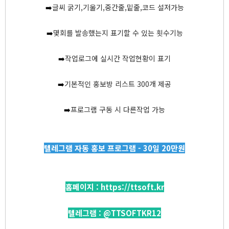
➡️
글씨 굵기,기울기,중간줄,밑줄,코드 설저가능
➡️
몇회를 발송했는지 표기할 수 있는 횟수기능
➡️
작업로그에 실시간 작업현황이 표기
➡️
기본적인 홍보방 리스트 300개 제공
➡️
프로그램 구동 시 다른작업 가능
텔레그램 자동 홍보 프로그램 - 30일 20만원
홈페이지 :
https://ttsoft.kr
텔레그램 :
@TTSOFTKR12