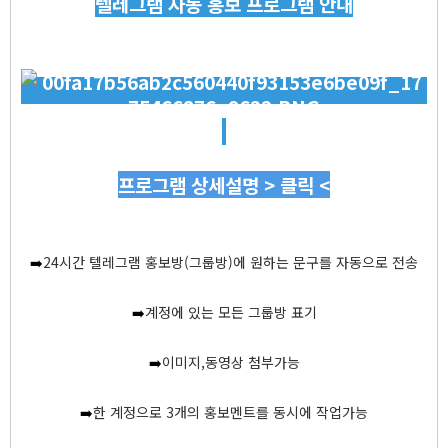
텔레그램 자동 홍보 프로그램 안내
프로그램 상세설명 > 클릭 <
➡️
24시간 텔레그램 홍보방(그룹방)에 원하는 문구를 자동으로 전송
➡️
계정에 있는 모든 그룹방 표기
➡️
이미지,동영상 첨부가능
➡️
한 계정으로 3개의 홍보멘트를 동시에 작업가능