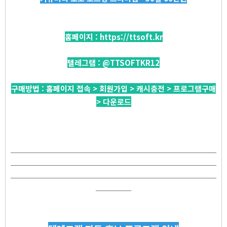
홈페이지 :
https://ttsoft.kr
텔레그램 :
@TTSOFTKR12
구매방법 : 홈페이지 접속 > 회원가입 > 캐시충전 > 프로그램구매
> 다운로드
─────────────────────────────
─────────────────────────────
─────────────────────────────
─────