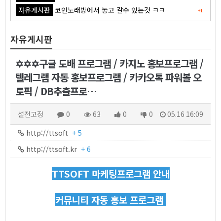
자유게시판
코인노래방에서 놓고 갈수 있는것 ㅋㅋ
+1
자유게시판
✡️✡️✡️구글 도배 프로그램 / 카지노 홍보프로그램 /
텔레그램 자동 홍보프로그램 / 카카오톡 파워볼 오
토픽 / DB추출프로…
설전고정
0
63
0
0
05.16 16:09
http://ttsoft
+ 5
http://ttsoft.kr
+ 6
TTSOFT 마케팅프로그램 안내
커뮤니티 자동 홍보 프로그램