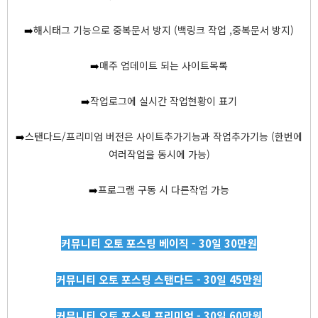
➡️
해시태그 기능으로 중복문서 방지 (백링크 작업 ,중복문서 방지)
➡️
매주 업데이트 되는 사이트목록
➡️
작업로그에 실시간 작업현황이 표기
➡️
스탠다드/프리미엄 버전은 사이트추가기능과 작업추가기능 (한번에
여러작업을 동시에 가능)
➡️
프로그램 구동 시 다른작업 가능
커뮤니티 오토 포스팅 베이직 - 30일 30만원
커뮤니티 오토 포스팅 스탠다드 - 30일 45만원
커뮤니티 오토 포스팅 프리미엄 - 30일 60만원