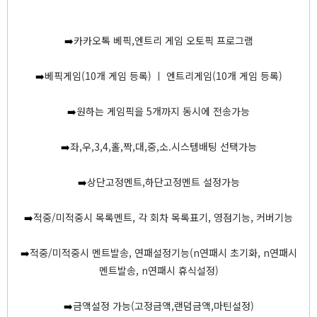
➡️
카카오톡 베픽,엔트리 게임 오토픽 프로그램
➡️
베픽게임(10개 게임 등록) ㅣ 엔트리게임(10개 게임 등록)
➡️
원하는 게임픽을 5개까지 동시에 전송가능
➡️
좌,우,3,4,홀,짝,대,중,소.시스템배팅 선택가능
➡️
상단고정멘트,하단고정멘트 설정가능
➡️
적중/미적중시 목록멘트, 각 회차 목록표기, 영점기능, 커버기능
➡️
적중/미적중시 멘트발송, 연패설정기능(n연패시 초기화, n연패시
멘트발송, n연패시 휴식설정)
➡️
금액설정 가능(고정금액,랜덤금액,마틴설정)