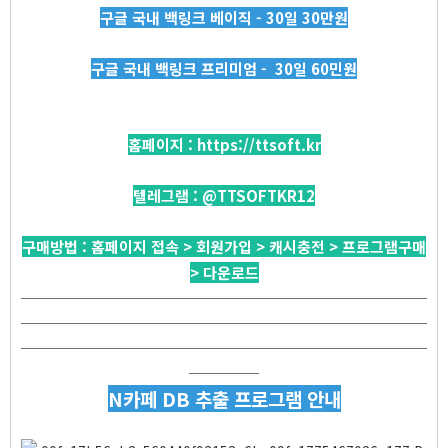
구글 국내 백링크 베이직 - 30일 30만원
구글 국내 백링크 프리미엄 - 30일 60민원
홈페이지 :
https://ttsoft.kr
텔레그램 :
@TTSOFTKR12
구매방법 : 홈페이지 접속 > 회원가입 > 캐시충전 > 프로그램구매
> 다운로드
─────────────────────────────
─────────────────────────────
─────────────────────────────
─────
N카페 DB 추출 프로그램 안내