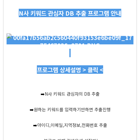
N사 키워드 관심자 DB 추출 프로그램 안내
프로그램 상세설명 > 클릭 <
➡️
N사 키워드 관심자의 DB 추출
➡️
원하는 키워드를 입력하기만하면 추출진행
➡️
아이디,이메일,지역정보,전화번호 추출