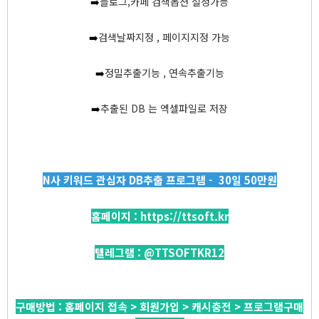
➡️
블로그,카페 검색옵션 설정가능
➡️
검색날짜지정 , 페이지지정 가능
➡️
정밀추출기능 , 연속추출기능
➡️
추출된 DB 는 엑셀파일로 저장
N사 키워드 관심자 DB추출 프로그램 - 30일 50만원
홈페이지 :
https://ttsoft.kr
텔레그램 :
@TTSOFTKR12
구매방법 : 홈페이지 접속 > 회원가입 > 캐시충전 > 프로그램구매