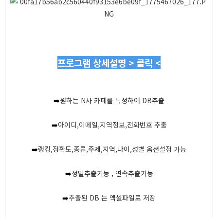
프로그램 상세설명 > 클릭 <
➡️
원하는 N사 카페를 특정하여 DB추출
➡️
아이디,이메일,지역정보,전화번호 추출
➡️
랭킹,정확도,종류,주제,지역,나이,성별 옵션설정 가능
➡️
정밀추출기능 , 연속추출기능
➡️
추출된 DB 는 엑셀파일로 저장