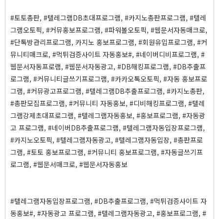
#토토총판, #텔레그램DB초대프로그램, #카지노총판프로그램, #텔레
그램오토픽, #커뮤홍보프로그램, #파워볼오토픽, #웹문서자동매크로,
#단톡방관리프로그램, 카지노 홍보프로그램, #회원유입프로그램, #커
뮤니티매크로, #먹튀검증사이트 자동홍보#, #네이버디비프로그램, #
웹문서자동프로램, #웹문서자동광고, #DB해킹프로그램, #DB추출프
로그램, #커뮤니티글쓰기프로그램, #카카오톡오토픽, #자동 홍보프로
그램, #커뮤광고프로그램, #텔레그램DB추출프로그램, #카지노총판,
#총판모집프로그램, #커뮤니티 자동홍보, #디비해킹프로그램, #텔레
그램강제초대프로그램, #텔레그램자동홍보, #홍보프로그램, #자동광
고 프로그램, #네이버DB추출프로그램, #텔레그램자동입장프로그램,
#카지노오토픽, #텔레그램자동광고, #텔레그램자동입장, #총판프로
그램, #토토 홍보프로그램, #커뮤니티 홍보프로그램, #자동글쓰기프
로그램, #웹문서매크로, #웹문서자동홍보
#텔레그램자동입장프로그램, #DB추출프로그램, #먹튀검증사이트 자
동홍보#, #자동광고 프로그램, #텔레그램자동광고, #홍보프로그램, #