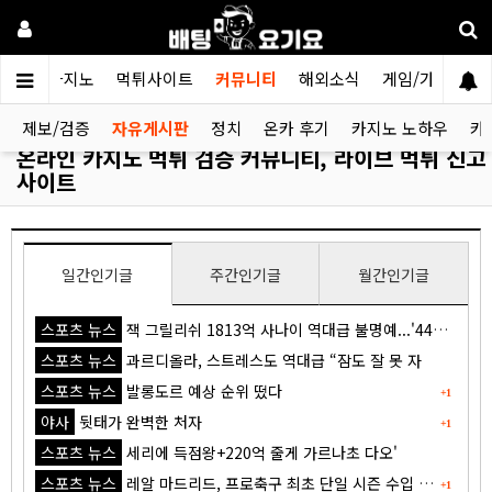
검증카지노
먹튀사이트
커뮤니티
해외소식
게임/가이드
제보/검증
자유게시판
정치
온카 후기
카지노 노하우
카
온라인 카지노 먹튀 검증 커뮤니티, 라이브 먹튀 신고
사이트
일간인기글
주간인기글
월간인기글
스포츠 뉴스
잭 그릴리쉬 1813억 사나이 역대급 불명예...'44경기 0골 굴욕'
스포츠 뉴스
과르디올라, 스트레스도 역대급 “잠도 잘 못 자
스포츠 뉴스
발롱도르 예상 순위 떴다
+1
야사
뒷태가 완벽한 처자
+1
스포츠 뉴스
세리에 득점왕+220억 줄게 가르나초 다오'
스포츠 뉴스
레알 마드리드, 프로축구 최초 단일 시즌 수입 1조원 돌파
+1