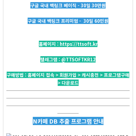
구글 국내 백링크 베이직 - 30일 30만원
구글 국내 백링크 프리미엄 - 30일 60민원
홈페이지 :
https://ttsoft.kr
텔레그램 :
@TTSOFTKR12
구매방법 : 홈페이지 접속 > 회원가입 > 캐시충전 > 프로그램구매
> 다운로드
─────────────────────────────
─────────────────────────────
─────────────────────────────
─────
N카페 DB 추출 프로그램 안내