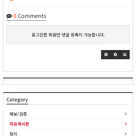
0
Comments
로그인한 회원만 댓글 등록이 가능합니다.
Category
제보/검증
자유게시판
정치