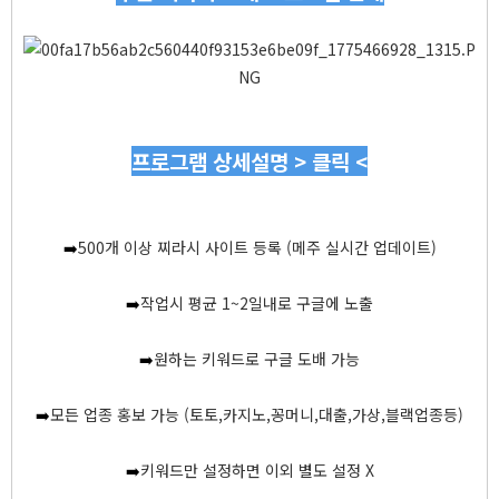
프로그램 상세설명 > 클릭 <
➡️
500개 이상 찌라시 사이트 등록 (메주 실시간 업데이트)
➡️
작업시 평균 1~2일내로 구글에 노출
➡️
원하는 키워드로 구글 도배 가능
➡️
모든 업종 홍보 가능 (토토,카지노,꽁머니,대출,가상,블랙업종등)
➡️
키워드만 설정하면 이외 별도 설정 X