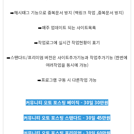
➡️
해시태그 기능으로 중복문서 방지 (백링크 작업 ,중복문서 방지)
➡️
매주 업데이트 되는 사이트목록
➡️
작업로그에 실시간 작업현황이 표기
➡️
스탠다드/프리미엄 버전은 사이트추가기능과 작업추가기능 (한번에
여러작업을 동시에 가능)
➡️
프로그램 구동 시 다른작업 가능
커뮤니티 오토 포스팅 베이직 - 30일 30만원
커뮤니티 오토 포스팅 스탠다드 - 30일 45만원
커뮤니티 오토 포스팅 프리미엄 - 30일 60만원