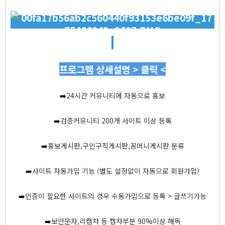
프로그램 상세설명 > 클릭 <
➡️
24시간 커뮤니티에 자동으로 홍보
➡️
검증커뮤니티 200개 사이트 이상 등록
➡️
홍보게시판,구인구직게시판,꽁머니게시판 분류
➡️
사이트 자동가입 기능 (별도 설정없이 자동으로 회원가입)
➡️
인증이 필요한 사이트의 경우 수동가입으로 등록 > 글쓰기가능
➡️
보안문자,리캡챠 등 캡챠부분 90%이상 해독