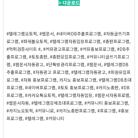
> 다운로드
#텔레그램오토픽, #웹문서, #네이버DB추출프로그램, #자동글쓰기프
로그램, #파워볼오토픽, #텔레그램자동입장프로그램, #총판프로그램,
#먹튀검증사이트 #, #커뮤광고프로그램, #커뮤홍보프로그램, #DB추
출프로그램, #토토총판, #총판모집프로그램, #커뮤니티글쓰기프로그
램, #웹문서자동광고, #단톡방관리프로그램, #웹문서, #텔레그램DB
추출프로그램, #자동광고 프로그램, #텔레그램자동광고, #회원유입프
로그램, #자동 홍보프로그램, 카지노 홍보프로그램, #텔레그램DB초대
프로그램, #네이버프로그램, #토토 홍보프로그램, #카지노총판, #DB
프로그램, #카카오톡오토픽, #텔레그램자동입장, #웹문서자동프로램,
#웹문서자동, #텔레그램강제초대프로그램, #커뮤니티 홍보프로그램,
#카지노오토픽, #커뮤니로, #카지노총판프로그램, #프로그램, #홍보
프로그램, #텔레그램, #커뮤니티