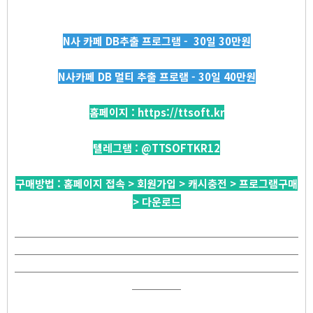
N사 카페 DB추출 프로그램 - 30일 30만원
N사카페 DB 멀티 추출 프로램 - 30일 40만원
홈페이지 :
https://ttsoft.kr
텔레그램 :
@TTSOFTKR12
구매방법 : 홈페이지 접속 > 회원가입 > 캐시충전 > 프로그램구매
> 다운로드
─────────────────────────────
─────────────────────────────
─────────────────────────────
─────