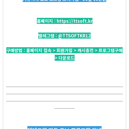
홈페이지 :
https://ttsoft.kr
텔레그램 :
@TTSOFTKR12
구매방법 : 홈페이지 접속 > 회원가입 > 캐시충전 > 프로그램구매
> 다운로드
─────────────────────────────
─────────────────────────────
─────────────────────────────
─────