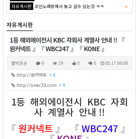
자유게시판
코인노래방에서 놓고 갈수 있는것 ㅋㅋ
+1
자유게시판
1등 해외에이전시 KBC 자회사 계열사 안내 !! 『
원커넥트 』『 WBC247 』『 KONE 』
별박흔손
0
19
0
0
05.17 06:08
http://원커넥트
+ 6
http://onec33.com
+ 9
1등 해외에이전시 KBC 자회
사 계열사 안내 !!
『
원커넥트
』 『
WBC247
』
『
KONE
』