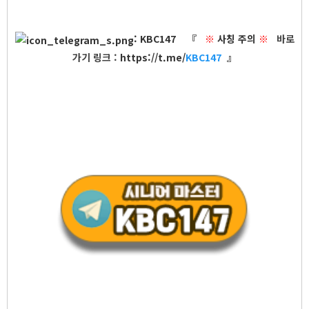
: KBC147
『
※
사칭 주의
※
바로
가기 링크 :
https://t.me/
KBC147
』