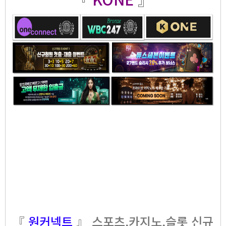
『
원커넥트
』 스포츠,카지노,슬롯 신규