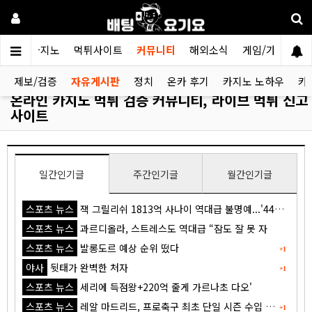
검증카지노
먹튀사이트
커뮤니티
해외소식
게임/가이드
제보/검증
자유게시판
정치
온카 후기
카지노 노하우
카
온라인 카지노 먹튀 검증 커뮤니티, 라이브 먹튀 신고
사이트
일간인기글
주간인기글
월간인기글
스포츠 뉴스
잭 그릴리쉬 1813억 사나이 역대급 불명예...'44경기 0골 굴욕'
스포츠 뉴스
과르디올라, 스트레스도 역대급 “잠도 잘 못 자
스포츠 뉴스
발롱도르 예상 순위 떴다
+1
야사
뒷태가 완벽한 처자
+1
스포츠 뉴스
세리에 득점왕+220억 줄게 가르나초 다오'
스포츠 뉴스
레알 마드리드, 프로축구 최초 단일 시즌 수입 1조원 돌파
+1