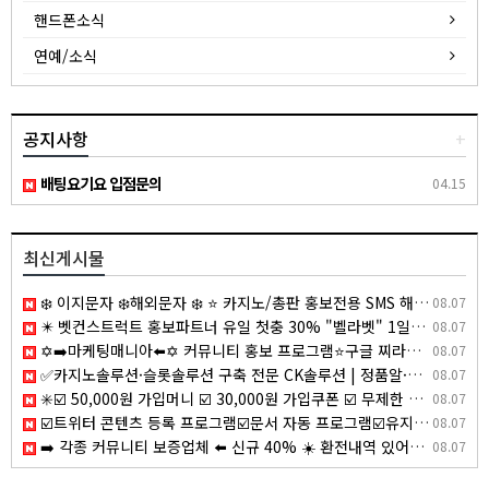
핸드폰소식
연예/소식
공지사항
+
배팅요기요 입점문의
04.15
최신게시물
❄️ 이지문자 ❄️해외문자 ❄️ ⭐ 카지노/총판 홍보전용 SMS 해외문자 발송 ⭐
08.07
✴️ 벳컨스트럭트 홍보파트너 유일 첫충 30% "벨라벳" 1일환전 무제한 "알파벳" 코인입금가능 "10x10" "텐텐벳" ✴️
08.07
✡️➡️마케팅매니아⬅️✡️ 커뮤니티 홍보 프로그램⭐️구글 찌라시 프로그램⭐️카톡 텔레 미니게임 오토픽⭐️마케팅프로그램✡️ jgk2
08.07
✅카지노솔루션·슬롯솔루션 구축 전문 CK솔루션 | 정품알·파싱알 연동 및 솔루션 분양의 모든정보✅
08.07
✳️☑️ 50,000원 가입머니 ☑️ 30,000원 가입쿠폰 ☑️ 무제한 입금플러스 ☑️ 첫충50% ☑️ 요율 4.0% 지급 ☑️ 무사고 메이저 ☑️✳️
08.07
☑️트위터 콘텐츠 등록 프로그램☑️문서 자동 프로그램☑️유지보수 걱정 NO
08.07
➡️ 각종 커뮤니티 보증업체 ⬅️ 신규 40% ☀️ 환전내역 있어도 무한매충 5% ☀️ 페이백 7% ☀️ 1+0.5 ~ ☀️ 매일 홀덤 무료토너먼트 ☀
08.07