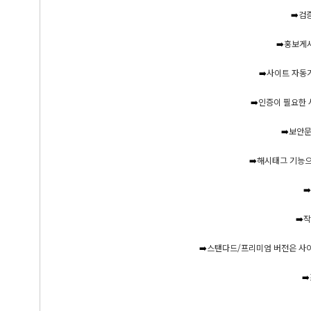
➡️
검
➡️
홍보게
➡️
사이트 자동가
➡️
인증이 필요한 
➡️
보안문
➡️
해시태그 기능으
➡️
➡️
작
➡️
스탠다드/프리미엄 버전은 사
➡️