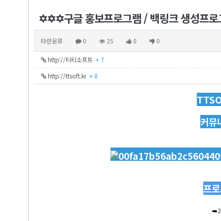
타란운류
0
25
0
0
http://티티소프트
+ 7
http://ttsoft.kr
+ 8
TTS
커뮤
프로
➡️