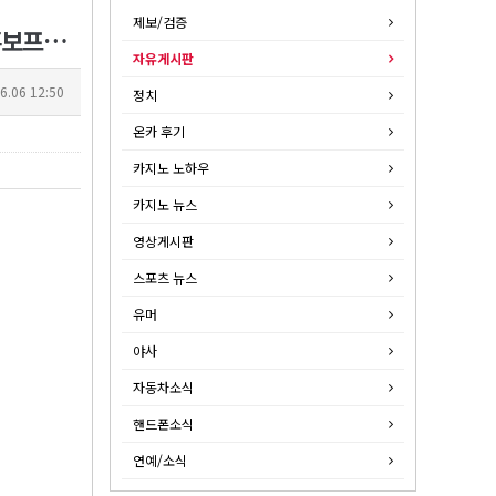
제보/검증
✡️✡️✡️구글 홍보프로그램 / 백링크 생성프로그램 / 커뮤니티 자동 홍보프로그램 / 텔레그램 자동 홍보프로그램 / 카카오톡 …
자유게시판
6.06 12:50
정치
온카 후기
카지노 노하우
카지노 뉴스
영상게시판
스포츠 뉴스
유머
야사
자동차소식
핸드폰소식
연예/소식