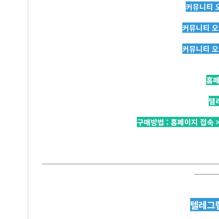
커뮤니티 오
커뮤니티 오
커뮤니티 오
홈페
텔
구매방법 : 홈페이지 접속 
──────────────────────────────
────
텔레그램