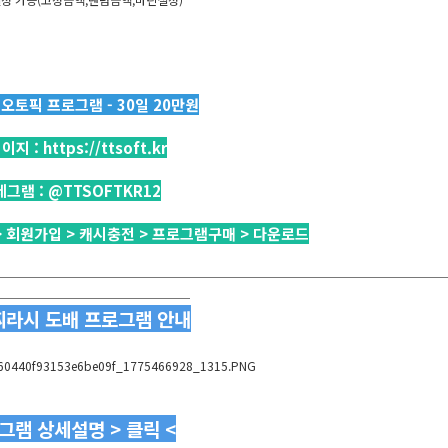
오토픽 프로그램 - 30일 20만원
이지 :
https://ttsoft.kr
레그램 :
@TTSOFTKR12
> 회원가입 > 캐시충전 > 프로그램구매 > 다운로드
─────────────────────────────────────
────────────────
찌라시 도배 프로그램 안내
그램 상세설명 > 클릭 <