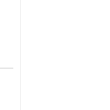
─────