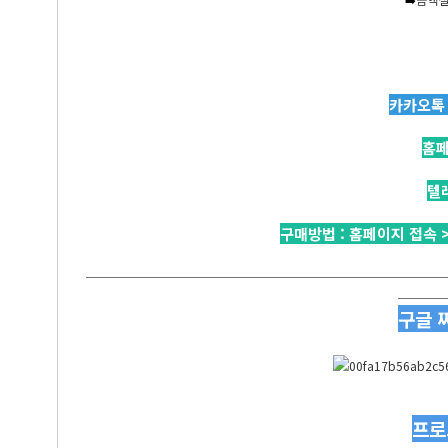
카카오톡 
홈페
텔
구매방법 : 홈페이지 접속 
──────────────────────────────
────
구글 
프로