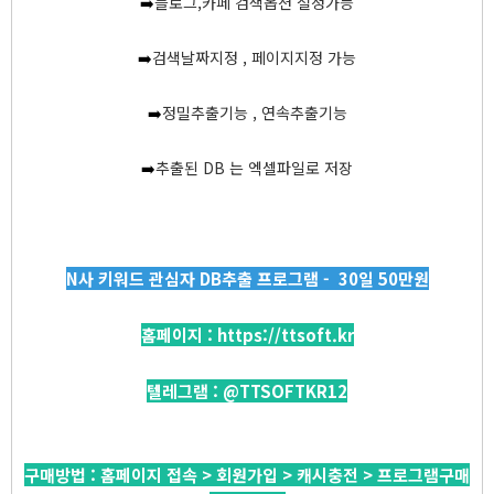
➡️
블로그,카페 검색옵션 설정가능
➡️
검색날짜지정 , 페이지지정 가능
➡️
정밀추출기능 , 연속추출기능
➡️
추출된 DB 는 엑셀파일로 저장
N사 키워드 관심자 DB추출 프로그램 - 30일 50만원
홈페이지 :
https://ttsoft.kr
텔레그램 :
@TTSOFTKR12
구매방법 : 홈페이지 접속 > 회원가입 > 캐시충전 > 프로그램구매