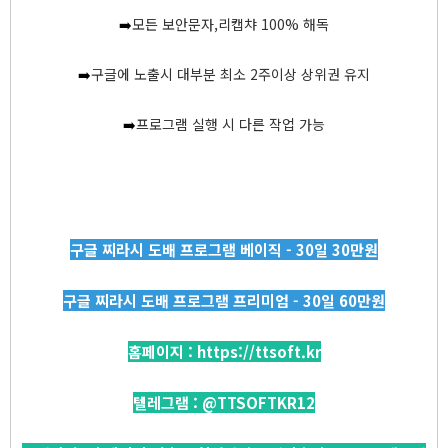
➡️
모든 보안문자,리캡챠 100% 해독
➡️
구글에 노출시 대부분 최소 2주이상 상위권 유지
➡️
프로그램 실행 시 다른 작업 가능
구글 찌라시 도배 프로그램 베이직 - 30일 30만원
구글 찌라시 도배 프로그램 프리미엄 - 30일 60만원
홈페이지 :
https://ttsoft.kr
텔레그램 :
@TTSOFTKR12