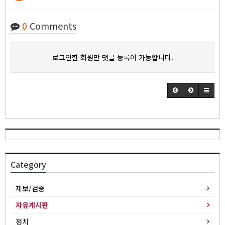
0
Comments
로그인한 회원만 댓글 등록이 가능합니다.
Category
제보/검증
자유게시판
정치