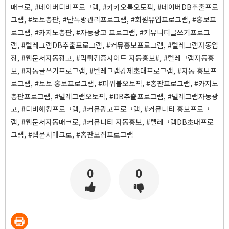
매크로, #네이버디비프로그램, #카카오톡오토픽, #네이버DB추출프로
그램, #토토총판, #단톡방관리프로그램, #회원유입프로그램, #홍보프
로그램, #카지노총판, #자동광고 프로그램, #커뮤니티글쓰기프로그
램, #텔레그램DB추출프로그램, #커뮤홍보프로그램, #텔레그램자동입
장, #웹문서자동광고, #먹튀검증사이트 자동홍보#, #텔레그램자동홍
보, #자동글쓰기프로그램, #텔레그램강제초대프로그램, #자동 홍보프
로그램, #토토 홍보프로그램, #파워볼오토픽, #총판프로그램, #카지노
총판프로그램, #텔레그램오토픽, #DB추출프로그램, #텔레그램자동광
고, #디비해킹프로그램, #커뮤광고프로그램, #커뮤니티 홍보프로그
램, #웹문서자동매크로, #커뮤니티 자동홍보, #텔레그램DB초대프로
그램, #웹문서매크로, #총판모집프로그램
0
0