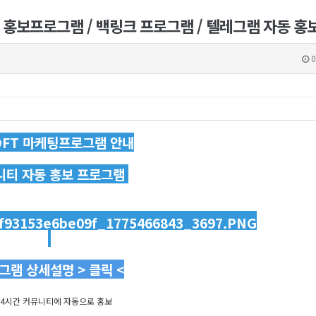
0
OFT 마케팅프로그램 안내
니티 자동 홍보 프로그램
그램 상세설명 > 클릭 <
24시간 커뮤니티에 자동으로 홍보