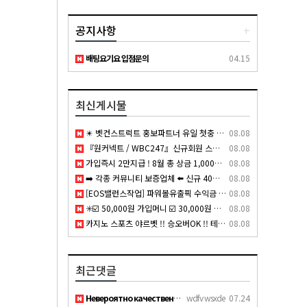
공지사항
+
배팅요기요 입점문의
04.15
최신게시물
✴️ 벳컨스트럭트 홍보파트너 유일 첫충 30% "벨라벳" 1일환전 무제한 "알파벳" 코인입금가능 "10x10" "텐텐벳" ✴️
08.08
『원커넥트 / WBC247』신규회원 스포츠 슬롯 첫입금 40% 쿠폰,재입금 10% 쿠폰 지급/지인추천135000원 지급
08.08
가입즉시 2만지급 ! 8월 총 상금 1,000만 이벤트 진행중 !
08.08
➡️ 각종 커뮤니티 보증업체 ⬅️ 신규 40% ☀️ 환전내역 있어도 무한매충 5% ☀️ 페이백 7% ☀️ 1+0.5 ~ ☀️ 매일 홀덤 무료토너먼트 ☀
08.08
[EOS밸런스작업] 파워볼유출픽 수익금 20%~30%드려요 [텔레그램 @xoxs55]
08.08
✳️☑️ 50,000원 가입머니 ☑️ 30,000원 가입쿠폰 ☑️ 무제한 입금플러스 ☑️ 첫충50% ☑️ 요율 4.0% 지급 ☑️ 무사고 메이저 ☑️✳️
08.08
카지노 스포츠 야르벳 !! 승오버OK !! 테더 or 원화 OK !! 페이백 지원 !!
08.08
최근댓글
Невероятно качественный спа массаж для двоих москва, мастера…
wdfv wsxde
07.24