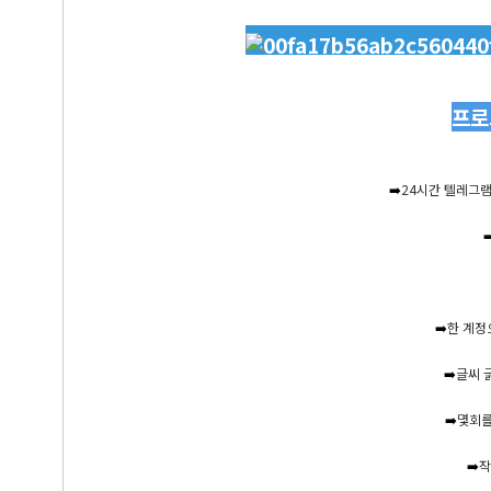
프로
➡️
24시간 텔레그램
➡
➡️
한 계정
➡️
글씨 
➡️
몇회를
➡️
작