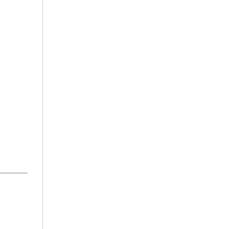
─────