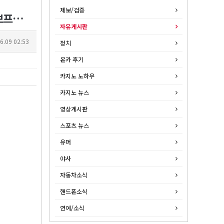
제보/검증
✡️✡️✡️카지노 자동 홍보프로그램 / 구글 자동 홍보프로그램 / 백링크 프로그램 / 텔레그램 자동 홍보프로그램 / 카카오톡 …
자유게시판
6.09 02:53
정치
온카 후기
카지노 노하우
카지노 뉴스
영상게시판
스포츠 뉴스
유머
야사
자동차소식
핸드폰소식
연예/소식