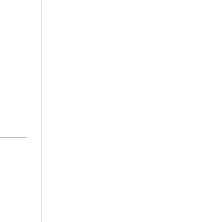
─────