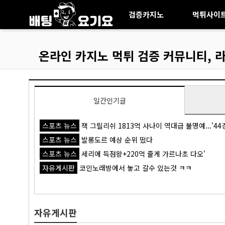
검증카지노
먹튀사이
온라인 카지노 먹튀 검증 커뮤니티, 
일간인기글
스포츠 뉴스
잭 그릴리쉬 1813억 사나이 역대급 불명예...'44경기 
스포츠 뉴스
발롱도르 예상 순위 떴다
스포츠 뉴스
세리에 득점왕+220억 줄게 가르나초 다오'
자유게시판
코인노래방에서 놓고 갈수 있는것 ㅋㅋ
자유게시판