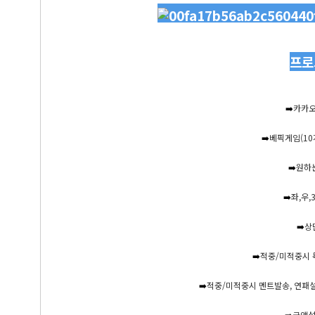
프로
➡️
카카오
➡️
베픽게임(10
➡️
원하
➡️
좌,우,
➡️
상
➡️
적중/미적중시 
➡️
적중/미적중시 멘트발송, 연패설
➡️
금액설