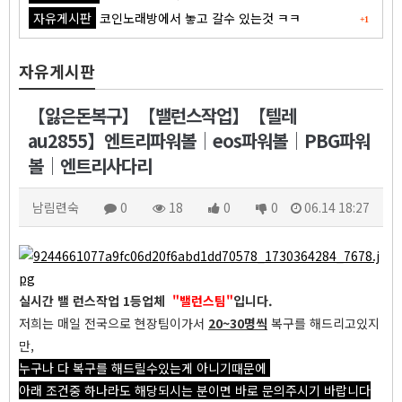
자유게시판
코인노래방에서 놓고 갈수 있는것 ㅋㅋ
+1
자유게시판
【잃은돈복구】【밸런스작업】【텔레
au2855】엔트리파워볼│eos파워볼│PBG파워
볼│엔트리사다리
남림련숙
0
18
0
0
06.14 18:27
실시간 밸 런스작업 1등업체
"밸런스팀"
입니다.
저희는 매일 전국으로 현장팀이가서
20~30명씩
복구를 해드리고있지
만,
누구나 다 복구를 해드릴수있는게 아니기때문에
아래 조건중 하나라도 해당되시는 분이면 바로 문의주시기 바랍니다