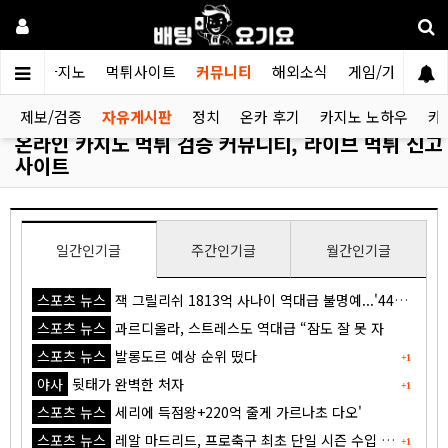
검증카지노
먹튀사이트
커뮤니티
해외소식
게임/가이드
제보/검증
자유게시판
정치
온카 후기
카지노 노하우
카
온라인 카지노 먹튀 검증 커뮤니티, 라이브 먹튀 신고
사이트
일간인기글
주간인기글
월간인기글
스포츠 뉴스
잭 그릴리쉬 1813억 사나이 역대급 불명예...'44경기 0골 굴욕'
스포츠 뉴스
과르디올라, 스트레스도 역대급 “잠도 잘 못 자
스포츠 뉴스
발롱도르 예상 순위 떴다
+1
야사
뒷태가 완벽한 처자
+1
스포츠 뉴스
세리에 득점왕+220억 줄게 가르나초 다오'
스포츠 뉴스
레알 마드리드, 프로축구 최초 단일 시즌 수입 1조원 돌파
+1