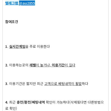
텔레그램
@au2855
참여조건
1
.
실시간게임
을 주로 이용한다
2
. 이용하는곳의
레벨
이 높거나,
이용기간
이 길다
3
. 이용기간은 짧지만 최근
고액으로 베팅내역이 활발
하다
4
. 최근
충전/환전/베팅내역
확인이 가능하다(삭제됬다면 다른방법으
로 확인)