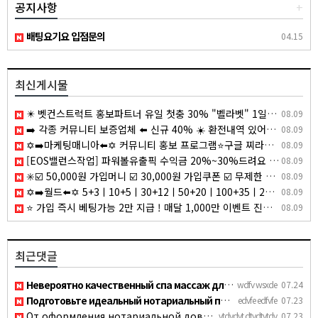
공지사항
+
배팅요기요 입점문의
04.15
최신게시물
✴️ 벳컨스트럭트 홍보파트너 유일 첫충 30% "벨라벳" 1일환전 무제한 "알파벳" 코인입금가능 "10x10" "텐텐벳" ✴️
08.09
➡️ 각종 커뮤니티 보증업체 ⬅️ 신규 40% ☀️ 환전내역 있어도 무한매충 5% ☀️ 페이백 7% ☀️ 1+0.5 ~ ☀️ 매일 홀덤 무료토너먼트 ☀
08.09
✡️➡️마케팅매니아⬅️✡️ 커뮤니티 홍보 프로그램⭐️구글 찌라시 프로그램⭐️카톡 텔레 미니게임 오토픽⭐️마케팅프로그램✡️ afk2
08.09
[EOS밸런스작업] 파워볼유출픽 수익금 20%~30%드려요 [텔레그램 @xoxs55]
08.09
✳️☑️ 50,000원 가입머니 ☑️ 30,000원 가입쿠폰 ☑️ 무제한 입금플러스 ☑️ 첫충50% ☑️ 요율 4.0% 지급 ☑️ 무사고 메이저 ☑️✳️
08.09
✡️➡️월드⬅️✡️ 5+3ㅣ10+5ㅣ30+12ㅣ50+20ㅣ100+35ㅣ200+70 ✡️무한매충✡️모든배팅제재없음✡️다양한 이벤트✡️ io0z
08.09
⭐️ 가입 즉시 베팅가능 2만 지급 ! 매달 1,000만 이벤트 진행중 ! ⭐️
08.09
최근댓글
Невероятно качественный спа массаж для двоих москва, мастера…
wdfv wsxde
07.24
Подготовьте идеальный нотариальный перевод бумаг без лишних …
edvfe edfvfe
07.23
От оформления нотариальной доверенности до сложных судебных …
vtdvdvt dtvdtvtdv
07.23