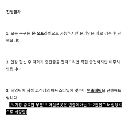
진행절차
1
. 모든 복구는
온·오프라인
으로 가능하지만 온라인은 따로 검수 후 진
행합니다
2
. 현장 접선 후 저희가 충전금을 먼저드리면 직접 충전까지만 해주시
면됩니다
3
. 작업팀이 직접 고객님의 베팅스타일에 맞추어
연출베팅
을 진행해드
립니다
[※가장 중요한 부분!!! 어설픈곳은 연출이아닌 1~2번뽑고 버릴생각
으로 베팅함]