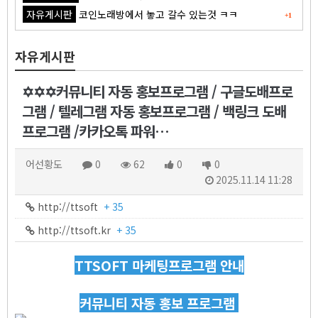
자유게시판
코인노래방에서 놓고 갈수 있는것 ㅋㅋ
+1
자유게시판
✡️✡️✡️커뮤니티 자동 홍보프로그램 / 구글도배프로
그램 / 텔레그램 자동 홍보프로그램 / 백링크 도배
프로그램 /카카오톡 파워…
어선황도
0
62
0
0
2025.11.14 11:28
http://ttsoft
+ 35
http://ttsoft.kr
+ 35
TTSOFT 마케팅프로그램 안내
커뮤니티 자동 홍보 프로그램