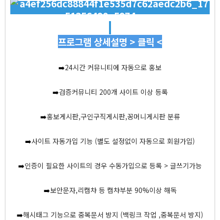
프로그램 상세설명 > 클릭 <
➡️
24시간 커뮤니티에 자동으로 홍보
➡️
검증커뮤니티 200개 사이트 이상 등록
➡️
홍보게시판,구인구직게시판,꽁머니게시판 분류
➡️
사이트 자동가입 기능 (별도 설정없이 자동으로 회원가입)
➡️
인증이 필요한 사이트의 경우 수동가입으로 등록 > 글쓰기가능
➡️
보안문자,리캡챠 등 캡챠부분 90%이상 해독
➡️
해시태그 기능으로 중복문서 방지 (백링크 작업 ,중복문서 방지)