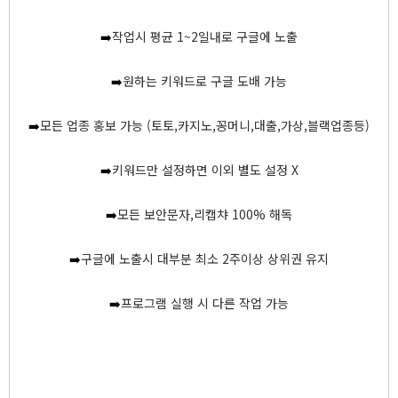
➡️
작업시 평균 1~2일내로 구글에 노출
➡️
원하는 키워드로 구글 도배 가능
➡️
모든 업종 홍보 가능 (토토,카지노,꽁머니,대출,가상,블랙업종등)
➡️
키워드만 설정하면 이외 별도 설정 X
➡️
모든 보안문자,리캡챠 100% 해독
➡️
구글에 노출시 대부분 최소 2주이상 상위권 유지
➡️
프로그램 실행 시 다른 작업 가능