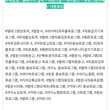
> 다운로드
#텔레그램오토픽, #웹문서, #네이버DB추출프로그램, #자동글쓰기프
로그램, #파워볼오토픽, #텔레그램자동입장프로그램, #총판프로그램,
#먹튀검증사이트 #, #커뮤광고프로그램, #커뮤홍보프로그램, #DB추
출프로그램, #토토총판, #총판모집프로그램, #커뮤니티글쓰기프로그
램, #웹문서자동광고, #단톡방관리프로그램, #웹문서, #텔레그램DB
추출프로그램, #자동광고 프로그램, #텔레그램자동광고, #회원유입프
로그램, #자동 홍보프로그램, 카지노 홍보프로그램, #텔레그램DB초대
프로그램, #네이버프로그램, #토토 홍보프로그램, #카지노총판, #DB
프로그램, #카카오톡오토픽, #텔레그램자동입장, #웹문서자동프로램,
#웹문서자동, #텔레그램강제초대프로그램, #커뮤니티 홍보프로그램,
#카지노오토픽, #커뮤니로, #카지노총판프로그램, #프로그램, #홍보
프로그램, #텔레그램, #커뮤니티