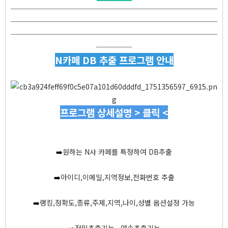
─────────────────────────────
─────────────────────────────
─────────────────────────────
─────
N카페 DB 추출 프로그램 안내
프로그램 상세설명 > 클릭 <
➡️
원하는 N사 카페를 특정하여 DB추출
➡️
아이디,이메일,지역정보,전화번호 추출
➡️
랭킹,정확도,종류,주제,지역,나이,성별 옵션설정 가능