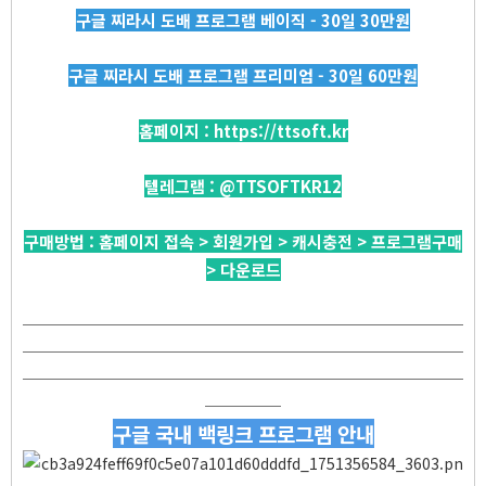
구글 찌라시 도배 프로그램 베이직 - 30일 30만원
구글 찌라시 도배 프로그램 프리미엄 - 30일 60만원
홈페이지 :
https://ttsoft.kr
텔레그램 :
@TTSOFTKR12
구매방법 : 홈페이지 접속 > 회원가입 > 캐시충전 > 프로그램구매
> 다운로드
─────────────────────────────
─────────────────────────────
─────────────────────────────
─────
구글 국내 백링크 프로그램 안내