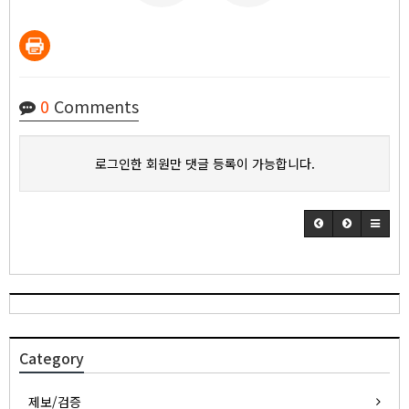
0
Comments
로그인한 회원만 댓글 등록이 가능합니다.
Category
제보/검증