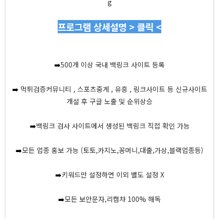
프로그램 상세설명 > 클릭 <
➡️
500개 이상 국내 백링크 사이트 등록
➡️
먹튀검증커뮤니티 , 스포츠중계 , 유흥 , 링크사이트 등 신규사이트
개설 후 구글 노출 및 순위상승
➡️
백링크 검사 사이트에서 생성된 백링크 직접 확인 가능
➡️
모든 업종 홍보 가능 (토토,카지노,꽁머니,대출,가상,블랙업종등)
➡️
키워드만 설정하면 이외 별도 설정 X
➡️
모든 보안문자,리캡챠 100% 해독