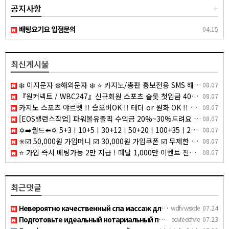
공지사항
+
배팅요기요 입점문의
04.15
최신게시물
❄️ 이지문자 ❄️해외문자 ❄️ ⭐ 카지노/총판 홍보전용 SMS 해외문자 발송 ⭐
08.07
『원커넥트 / WBC247』신규회원 스포츠 슬롯 첫입금 40% 쿠폰,재입금 10% 쿠폰 지급/지인추천135000원 지급
08.07
카지노 스포츠 야르벳 !! 승오버OK !! 테더 or 원화 OK !! 페이백 지원 !!
08.07
[EOS밸런스작업] 파워볼유출픽 수익금 20%~30%드려요 [텔레그램 @xoxs55]
08.07
✡️➡️월드⬅️✡️ 5+3ㅣ10+5ㅣ30+12ㅣ50+20ㅣ100+35ㅣ200+70 ✡️무한매충✡️모든배팅제재없음✡️다양한 이벤트✡️ sxlm
08.07
✳️☑️ 50,000원 가입머니 ☑️ 30,000원 가입쿠폰 ☑️ 무제한 입금플러스 ☑️ 첫충50% ☑️ 요율 4.0% 지급 ☑️ 무사고 메이저 ☑️✳️
08.07
⭐️ 가입 즉시 베팅가능 2만 지급 ! 매달 1,000만 이벤트 진행중 ! ⭐️
08.07
최근댓글
Невероятно качественный спа массаж для двоих москва, мастера…
wdfv wsxde
07.24
Подготовьте идеальный нотариальный перевод бумаг без лишних …
edvfe edfvfe
07.23