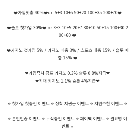
❤️가입첫충 40%❤️or 5+3 10+5 50+20 100+35 200+70❤️
❤️슬롯 첫가입 30%❤️ or 3+3 10+5 20+7 30+10 50+15 100+30 2
00+60 ❤️
❤️카지노 첫가입 5% / 카지노 매충 3% / 스포츠 매충 15% / 슬롯 매
충 15% ❤️
❤
❤가입즉시 콤프 카지노 0.3% 슬롯 0.8%지급
❤
❤최대 카지노 1.1% 슬롯 4%지급
⭐️ 첫가입 첫충전 이벤트 ⭐️ 정착 지원금 이벤트 ⭐️ 지인추천 이벤트 ⭐️
⭐️ 본인인증 이벤트 ⭐️ 누적충전 이벤트 ⭐️ 페이백 이벤트 ⭐️ 월요병 이
벤트 ⭐️