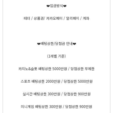
❤️입금방식❤️
테더 / 상품권/ 카카오페이 / 알리페이 / 계좌
❤️배팅상한/당첨금 안내❤️
(1레벨 기준)
카지노&슬롯 배팅상한 5000만원 / 당첨상한 무제한
스포츠 배팅상한 2000만원 / 당첨상한 5000만원
실시간 배팅상한 300만원 / 당첨상한 900만원
미니게임 배팅상한 300만원 / 당첨상한 900만원