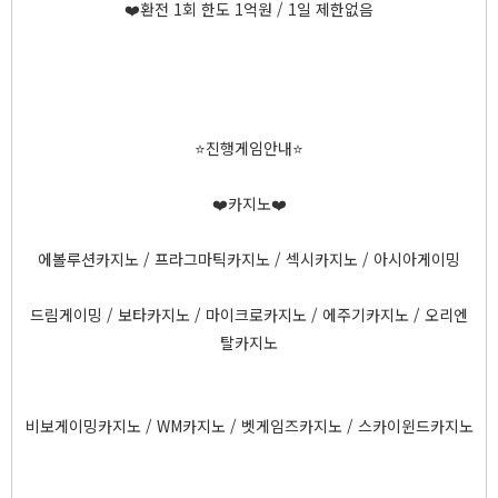
❤️환전 1회 한도 1억원 / 1일 제한없음
⭐️진행게임안내⭐️
❤️카지노❤️
에볼루션카지노 / 프라그마틱카지노 / 섹시카지노 / 아시아게이밍
드림게이밍 / 보타카지노 / 마이크로카지노 / 에주기카지노 / 오리엔
탈카지노
비보게이밍카지노 / WM카지노 / 벳게임즈카지노 / 스카이윈드카지노