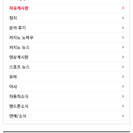
자유게시판
정치
온카 후기
카지노 노하우
카지노 뉴스
영상게시판
스포츠 뉴스
유머
야사
자동차소식
핸드폰소식
연예/소식