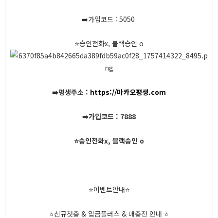
➡️가입코드 : 5050
⭐️승인전화x, 블랙승인 o
➡️평생주소 :
https://마카오평생.com
➡️가입코드 : 7888
⭐️승인전화x, 블랙승인 o
⭐️이벤트안내⭐️
⭐️신규첫충 & 입금플러스 & 매충전 안내 ⭐️