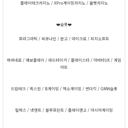
플레이테크카지노 / XPro게이밍카지노 / 올벳카지노
❤️슬롯❤️
프라그마틱 / 씨큐나인 / 분고 / 마이크로 / 피지소프트
하바네로 / 에보플레이 / 레드타이거 / 플레이스타 / 아바타UX / 게임
아트
드림테크 / 퀵스핀 / B게이밍 / 헥소게이밍 / 썬더킥 / GMW슬롯
릴렉스 / 넷엔트 / 블루프린트 / 플레이앤고 / 아시아게이밍