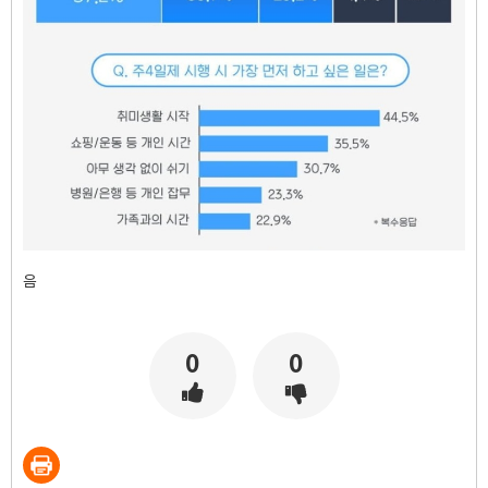
음
0
0