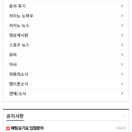
온카 후기
카지노 노하우
카지노 뉴스
영상게시판
스포츠 뉴스
유머
야사
자동차소식
핸드폰소식
연예/소식
공지사항
+
배팅요기요 입점문의
04.15