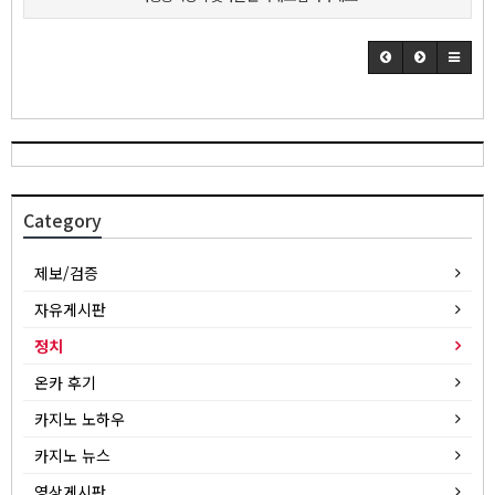
Category
제보/검증
자유게시판
정치
온카 후기
카지노 노하우
카지노 뉴스
영상게시판