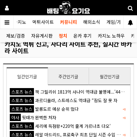
검증카지노
먹튀사이트
커뮤니티
해외소식
게임/가이드
제보/검증
자유게시판
정치
온카 후기
카지노 노하우
카
카지노 먹튀 신고, 사다리 사이트 추천, 실시간 바카
라 사이트
일간인기글
주간인기글
월간인기글
스포츠 뉴스
잭 그릴리쉬 1813억 사나이 역대급 불명예...'44경기 0골 굴욕'
스포츠 뉴스
과르디올라, 스트레스도 역대급 “잠도 잘 못 자
스포츠 뉴스
발롱도르 예상 순위 떴다
+1
야사
뒷태가 완벽한 처자
+1
스포츠 뉴스
세리에 득점왕+220억 줄게 가르나초 다오'
스포츠 뉴스
레알 마드리드, 프로축구 최초 단일 시즌 수입 1조원 돌파
+1