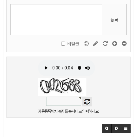
등록
비밀글
자동등록방지 숫자를 순서대로 입력하세요.