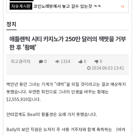
자유게시판
코인노래방에서 놓고 갈수 있는것 ㅋㅋ
+1
정치
애틀랜틱 시티 카지노가 250만 달러의 잭팟을 거부
한 후 '황폐'
최고관리자
0
1314
0
0
2024.06.03 13:41
백만년 동안 그녀는 기계가 "대박"을 외칠 것이라고는 결코 예상하지
못했습니다. 우연한 회전으로 그녀의 인생을 바꾸는 횡재는
$2,555,910입니다.
안타깝게도 Beal의 황홀경은 오래 가지 못했습니다.
Bally의 보안 직원은 뉴저지 주 샤몽 거주자와 함께 축하하는 （바카