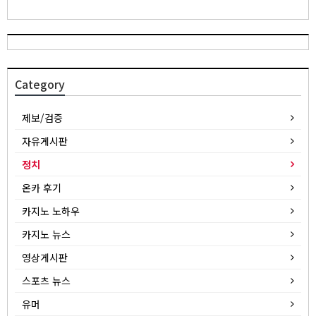
Category
제보/검증
자유게시판
정치
온카 후기
카지노 노하우
카지노 뉴스
영상게시판
스포츠 뉴스
유머