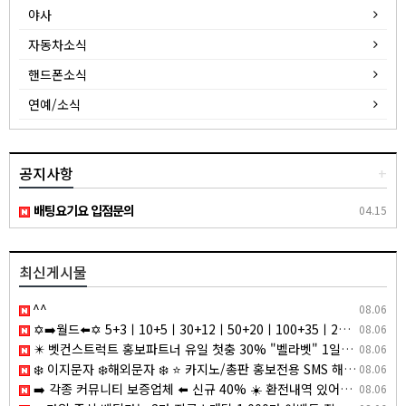
야사
자동차소식
핸드폰소식
연예/소식
공지사항
+
배팅요기요 입점문의
04.15
최신게시물
^^
08.06
✡️➡️월드⬅️✡️ 5+3ㅣ10+5ㅣ30+12ㅣ50+20ㅣ100+35ㅣ200+70 ✡️무한매충✡️모든배팅제재없음✡️다양한 이벤트✡️ bzwi
08.06
✴️ 벳컨스트럭트 홍보파트너 유일 첫충 30% "벨라벳" 1일환전 무제한 "알파벳" 코인입금가능 "10x10" "텐텐벳" ✴️
08.06
❄️ 이지문자 ❄️해외문자 ❄️ ⭐ 카지노/총판 홍보전용 SMS 해외문자 발송 ⭐
08.06
➡️ 각종 커뮤니티 보증업체 ⬅️ 신규 40% ☀️ 환전내역 있어도 무한매충 5% ☀️ 페이백 7% ☀️ 1+0.5 ~ ☀️ 매일 홀덤 무료토너먼트 ☀
08.06