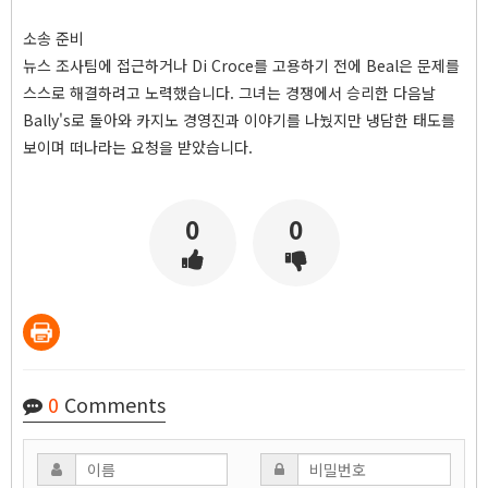
소송 준비
뉴스 조사팀에 접근하거나 Di Croce를 고용하기 전에 Beal은 문제를
스스로 해결하려고 노력했습니다. 그녀는 경쟁에서 승리한 다음날
Bally's로 돌아와 카지노 경영진과 이야기를 나눴지만 냉담한 태도를
보이며 떠나라는 요청을 받았습니다.
0
0
0
Comments