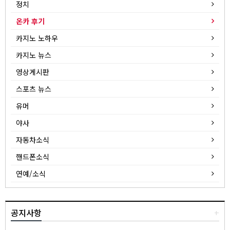
정치
온카 후기
카지노 노하우
카지노 뉴스
영상게시판
스포츠 뉴스
유머
야사
자동차소식
핸드폰소식
연예/소식
공지사항
+