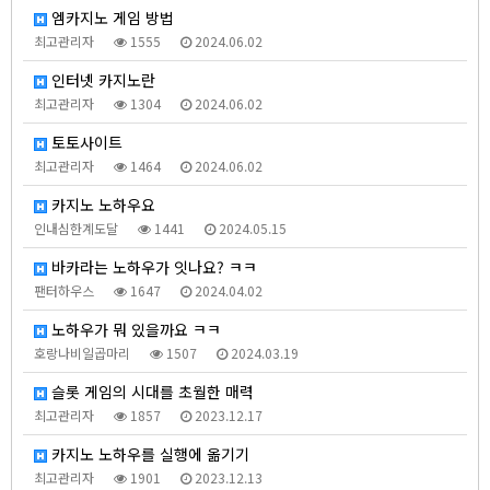
엠카지노 게임 방법
최고관리자
1555
2024.06.02
인터넷 카지노란
최고관리자
1304
2024.06.02
토토사이트
최고관리자
1464
2024.06.02
카지노 노하우요
인내심한계도달
1441
2024.05.15
바카라는 노하우가 잇나요? ㅋㅋ
팬터하우스
1647
2024.04.02
노하우가 뭐 있을까요 ㅋㅋ
호랑나비일곱마리
1507
2024.03.19
슬롯 게임의 시대를 초월한 매력
최고관리자
1857
2023.12.17
카지노 노하우를 실행에 옮기기
최고관리자
1901
2023.12.13