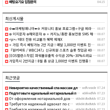
배팅요기요 입점문의
04.15
최신게시물
✡️➡️마케팅매니아⬅️✡️ 커뮤니티 홍보 프로그램⭐️구글 찌라시 프로그램⭐️카톡 텔레 미니게임 오토픽⭐️마케팅프로그램✡️ r07x
08.07
❄️ 이지문자 ❄️해외문자 ❄️ ⭐ 카지노/총판 홍보전용 SMS 해외문자 발송 ⭐
08.07
<p>✅테더 전용 비교불가 혜택 제재X
08.07
⭐️ 가입 즉시 베팅가능 2만 지급 ! 매달 1,000만 이벤트 진행중 ! ⭐️
08.07
『원커넥트 / WBC247』신규회원 스포츠 슬롯 첫입금 40% 쿠폰,재입금 10% 쿠폰 지급/지인추천135000원 지급
08.07
[EOS밸런스작업] 파워볼유출픽 수익금 20%~30%드려요 [텔레그램 @xoxs55]
08.07
가입즉시 2만지급 ! 8월 총 상금 1,000만 이벤트 진행중 !
08.07
최근댓글
Невероятно качественный спа массаж для двоих москва, мастера…
wdfv wsxde
07.24
Подготовьте идеальный нотариальный перевод бумаг без лишних …
edvfe edfvfe
07.23
От оформления нотариальной доверенности до сложных судебных …
vtdvdvt dtvdtvtdv
07.23
Требуется надежный адвокат по семейным спорам, компетентный …
vtdvdvt dtvdtvtdv
07.23
Требуется надежный адвокат по семейным спорам, компетентный …
vtdvdvt dtvdtvtdv
07.23