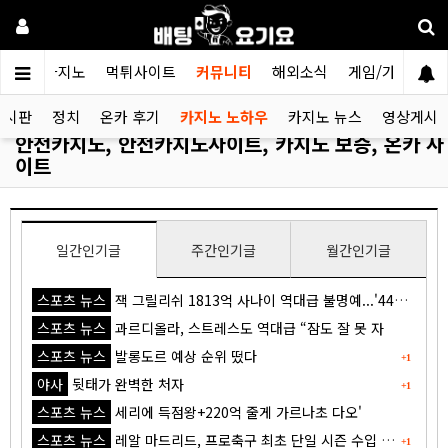
검증카지노
먹튀사이트
커뮤니티
해외소식
게임/가이드
게시판
정치
온카 후기
카지노 노하우
카지노 뉴스
영상게시
안전카지노, 안전카지노사이트, 카지노 보증, 온카 사
이트
일간인기글
주간인기글
월간인기글
스포츠 뉴스
잭 그릴리쉬 1813억 사나이 역대급 불명예...'44경기 0골 굴욕'
스포츠 뉴스
과르디올라, 스트레스도 역대급 “잠도 잘 못 자
스포츠 뉴스
발롱도르 예상 순위 떴다
+1
야사
뒷태가 완벽한 처자
+1
스포츠 뉴스
세리에 득점왕+220억 줄게 가르나초 다오'
스포츠 뉴스
레알 마드리드, 프로축구 최초 단일 시즌 수입 1조원 돌파
+1