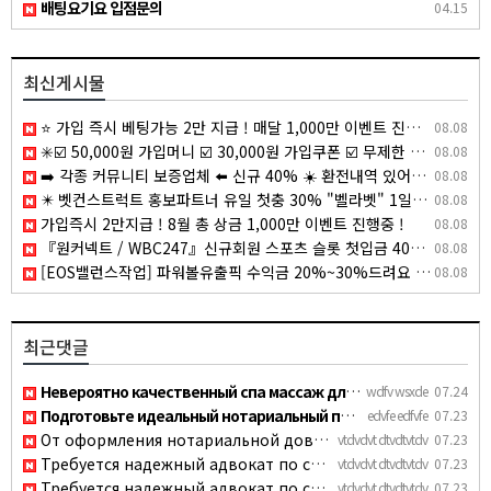
배팅요기요 입점문의
04.15
최신게시물
⭐️ 가입 즉시 베팅가능 2만 지급 ! 매달 1,000만 이벤트 진행중 ! ⭐️
08.08
✳️☑️ 50,000원 가입머니 ☑️ 30,000원 가입쿠폰 ☑️ 무제한 입금플러스 ☑️ 첫충50% ☑️ 요율 4.0% 지급 ☑️ 무사고 메이저 ☑️✳️
08.08
➡️ 각종 커뮤니티 보증업체 ⬅️ 신규 40% ☀️ 환전내역 있어도 무한매충 5% ☀️ 페이백 7% ☀️ 1+0.5 ~ ☀️ 매일 홀덤 무료토너먼트 ☀
08.08
✴️ 벳컨스트럭트 홍보파트너 유일 첫충 30% "벨라벳" 1일환전 무제한 "알파벳" 코인입금가능 "10x10" "텐텐벳" ✴️
08.08
가입즉시 2만지급 ! 8월 총 상금 1,000만 이벤트 진행중 !
08.08
『원커넥트 / WBC247』신규회원 스포츠 슬롯 첫입금 40% 쿠폰,재입금 10% 쿠폰 지급/지인추천135000원 지급
08.08
[EOS밸런스작업] 파워볼유출픽 수익금 20%~30%드려요 [텔레그램 @xoxs55]
08.08
최근댓글
Невероятно качественный спа массаж для двоих москва, мастера…
wdfv wsxde
07.24
Подготовьте идеальный нотариальный перевод бумаг без лишних …
edvfe edfvfe
07.23
От оформления нотариальной доверенности до сложных судебных …
vtdvdvt dtvdtvtdv
07.23
Требуется надежный адвокат по семейным спорам, компетентный …
vtdvdvt dtvdtvtdv
07.23
Требуется надежный адвокат по семейным спорам, компетентный …
vtdvdvt dtvdtvtdv
07.23