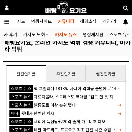
검증카지노
먹튀사이트
커뮤니티
해외소식
게임/가이드
온카 후기
카지노 노하우
카지노 뉴스
영상게시판
스포츠 뉴스
배팅요기요, 온라인 카지노 먹튀 검증 커뮤니티, 바카
라 먹튀
일간인기글
주간인기글
월간인기글
스포츠 뉴스
잭 그릴리쉬 1813억 사나이 역대급 불명예...'44경기 0골 굴욕'
스포츠 뉴스
과르디올라, 스트레스도 역대급 “잠도 잘 못 자
스포츠 뉴스
발롱도르 예상 순위 떴다
+1
야사
뒷태가 완벽한 처자
+1
스포츠 뉴스
세리에 득점왕+220억 줄게 가르나초 다오'
스포츠 뉴스
레알 마드리드, 프로축구 최초 단일 시즌 수입 1조원 돌파
+1