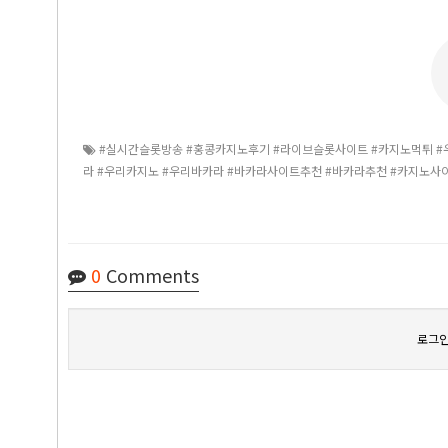
#실시간슬롯방송 #홍콩카지노후기 #라이브슬롯사이트 #카지노먹튀 #
라 #우리카지노 #우리바카라 #바카라사이트추천 #바카라추천 #카지노사
0
Comments
로그인