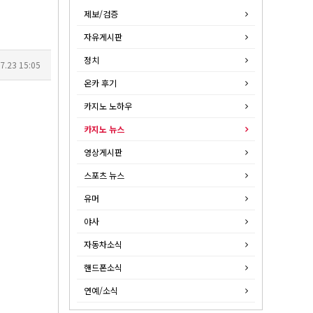
제보/검증
자유게시판
정치
7.23 15:05
온카 후기
카지노 노하우
카지노 뉴스
영상게시판
스포츠 뉴스
유머
야사
자동차소식
핸드폰소식
연예/소식