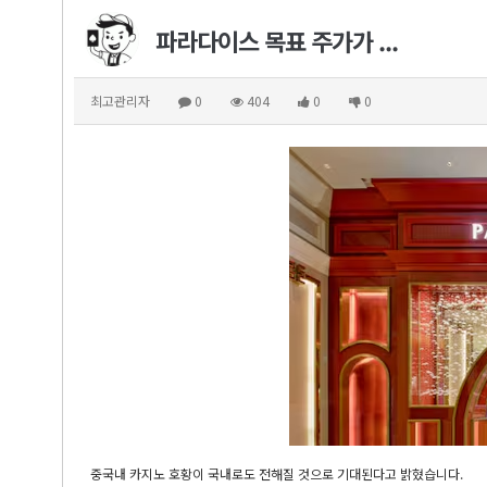
파라다이스 목표 주가가 ...
최고관리자
0
404
0
0
중국내 카지노 호황이 국내로도 전해질 것으로 기대된다고 밝혔습니다.