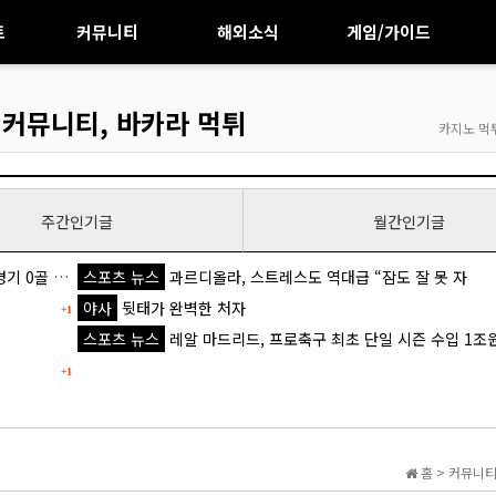
트
커뮤니티
해외소식
게임/가이드
 커뮤니티, 바카라 먹튀
카지노 먹
주간인기글
월간인기글
0골 굴욕'
스포츠 뉴스
과르디올라, 스트레스도 역대급 “잠도 잘 못 자
야사
뒷태가 완벽한 처자
+1
스포츠 뉴스
레알 마드리드, 프로축구 최초 단일 시즌 수입 1조
+1
홈 > 커뮤니티