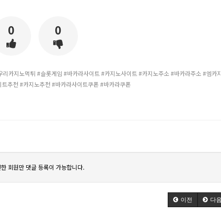
0
0
우리카지노먹튀 #슬롯게임 #바카라사이트 #카지노사이트 #카지노주소 #바카라주소 #엠카
이트추천 #카지노추천 #바카라사이트쿠폰 #바카라쿠폰
한 회원만 댓글 등록이 가능합니다.
이전
다