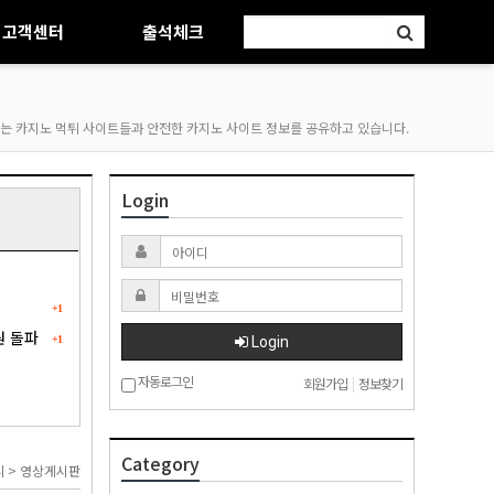
고객센터
출석체크
는 카지노 먹튀 사이트들과 안전한 카지노 사이트 정보를 공유하고 있습니다.
Login
+1
원 돌파
+1
Login
자동로그인
회원가입
|
정보찾기
Category
티 > 영상게시판