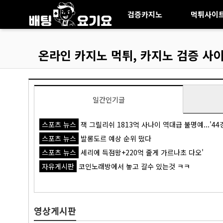
검증카지노
먹튀사이
온라인 카지노 먹튀, 카지노 검증 사
일간인기글
스포츠 뉴스
잭 그릴리쉬 1813억 사나이 역대급 불명예...'44경기 
스포츠 뉴스
발롱도르 예상 순위 떴다
스포츠 뉴스
세리에 득점왕+220억 줄게 가르나초 다오'
자유게시판
코인노래방에서 놓고 갈수 있는것 ㅋㅋ
영상게시판