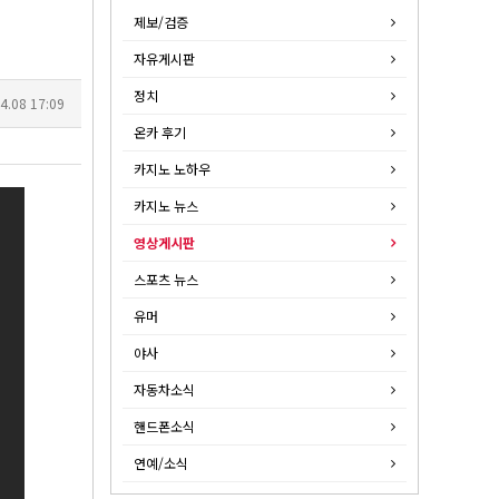
제보/검증
자유게시판
정치
4.08 17:09
온카 후기
카지노 노하우
카지노 뉴스
영상게시판
스포츠 뉴스
유머
야사
자동차소식
핸드폰소식
연예/소식