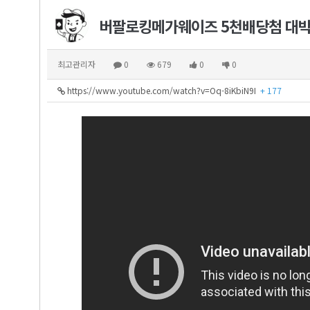
버팔로킹메가웨이즈 5천배당첨 대
최고관리자
0
679
0
0
https://www.youtube.com/watch?v=Oq-8iKbiN9I
+ 177