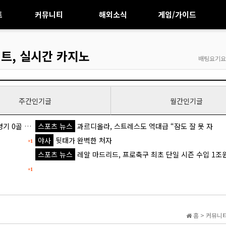
트
커뮤니티
해외소식
게임/가이드
이트, 실시간 카지노
배팅요기요
주간인기글
월간인기글
0골 굴욕'
스포츠 뉴스
과르디올라, 스트레스도 역대급 “잠도 잘 못 자
야사
뒷태가 완벽한 처자
+1
스포츠 뉴스
레알 마드리드, 프로축구 최초 단일 시즌 수입 1조
+1
홈 > 커뮤니