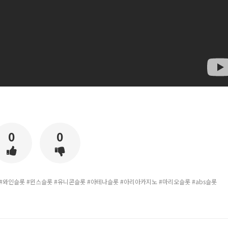
0
0
#와인슬롯 #윈스슬롯 #유니콘슬롯 #아테나슬롯 #아리아카지노 #마리오슬롯 #abs슬롯