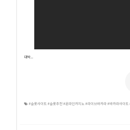
대박...
#슬롯사이트 #슬롯추천 #온라인카지노 #라이브바카라 #바카라사이트 