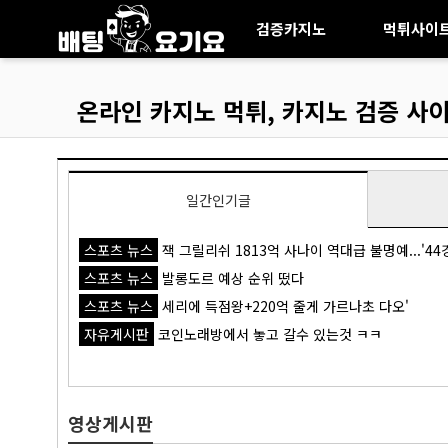
검증카지노
먹튀사이
온라인 카지노 먹튀, 카지노 검증 사
일간인기글
스포츠 뉴스
잭 그릴리쉬 1813억 사나이 역대급 불명예...'44경기 
스포츠 뉴스
발롱도르 예상 순위 떴다
스포츠 뉴스
세리에 득점왕+220억 줄게 가르나초 다오'
자유게시판
코인노래방에서 놓고 갈수 있는것 ㅋㅋ
영상게시판