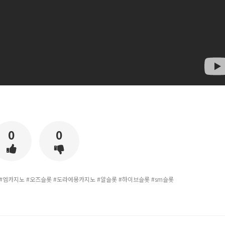
0
0
#엠카지노 #오즈슬롯 #도라에몽카지노 #알슬롯 #하이브슬롯 #sm슬롯