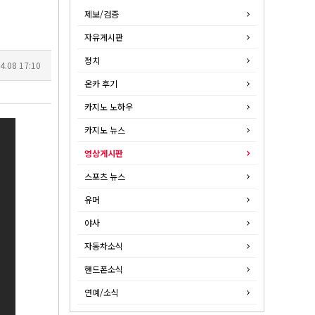
제보/검증
자유게시판
정치
4.08 17:10
온카 후기
카지노 노하우
카지노 뉴스
영상게시판
스포츠 뉴스
유머
야사
자동차소식
핸드폰소식
연예/소식