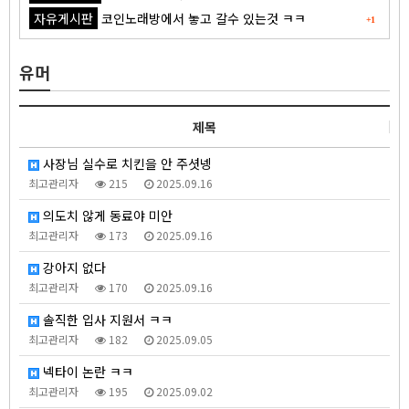
자유게시판
코인노래방에서 놓고 갈수 있는것 ㅋㅋ
+1
유머
제목
사장님 실수로 치킨을 안 주셧넹
최고관리자
215
2025.09.16
의도치 않게 동료야 미안
최고관리자
173
2025.09.16
강아지 없다
최고관리자
170
2025.09.16
솔직한 입사 지원서 ㅋㅋ
최고관리자
182
2025.09.05
넥타이 논란 ㅋㅋ
최고관리자
195
2025.09.02