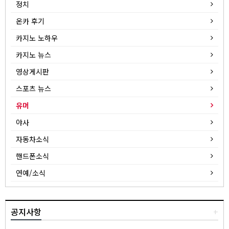
정치
온카 후기
카지노 노하우
카지노 뉴스
영상게시판
스포츠 뉴스
유머
야사
자동차소식
핸드폰소식
연예/소식
공지사항
+