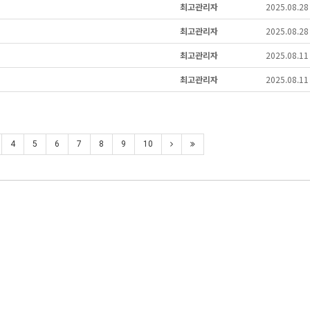
최고관리자
2025.08.28
최고관리자
2025.08.28
최고관리자
2025.08.11
최고관리자
2025.08.11
4
5
6
7
8
9
10