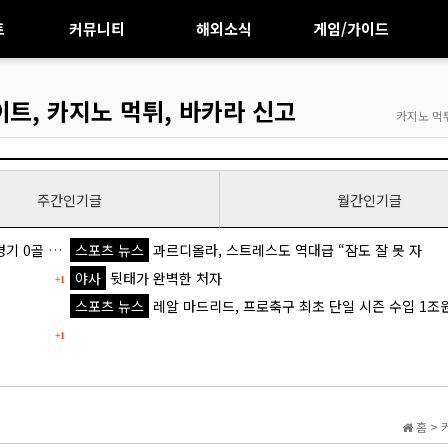
트
커뮤니티
해외소식
게임/가이드
이트, 카지노 먹튀, 바카라 신고
카지노 먹
주간인기글
월간인기글
0골 굴욕'
스포츠 뉴스
과르디올라, 스트레스도 역대급 “잠도 잘 못 자
야사
뒷태가 완벽한 처자
+1
스포츠 뉴스
레알 마드리드, 프로축구 최초 단일 시즌 수입 1조
+1
홈 > 