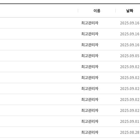
이름
날짜
최고관리자
2025.09.16
최고관리자
2025.09.16
최고관리자
2025.09.16
최고관리자
2025.09.05
최고관리자
2025.09.02
최고관리자
2025.09.02
최고관리자
2025.09.02
최고관리자
2025.09.02
최고관리자
2025.09.02
최고관리자
2025.09.01
최고관리자
2025.08.28