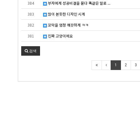
384
부자에게 성공비결을 묻다 똑같은 말로 ...
383
많이 본듯한 디자인 시계
382
꼬막을 엄청 꺠끗하게 ㅋㅋ
381
진짜 고양이에요
검색
1
2
3