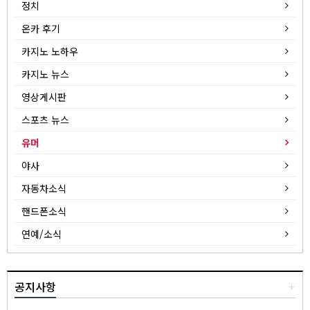
정치
온카 후기
카지노 노하우
카지노 뉴스
영상게시판
스포츠 뉴스
유머
야사
자동차소식
핸드폰소식
연예/소식
공지사항
+