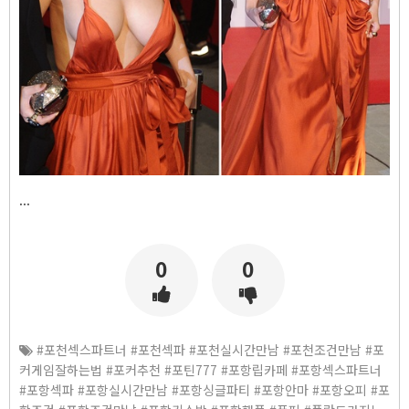
...
0
0
#포천섹스파트너 #포천섹파 #포천실시간만남 #포천조건만남 #포
커게임잘하는법 #포커추천 #포틴777 #포항립카페 #포항섹스파트너
#포항섹파 #포항실시간만남 #포항싱글파티 #포항안마 #포항오피 #포