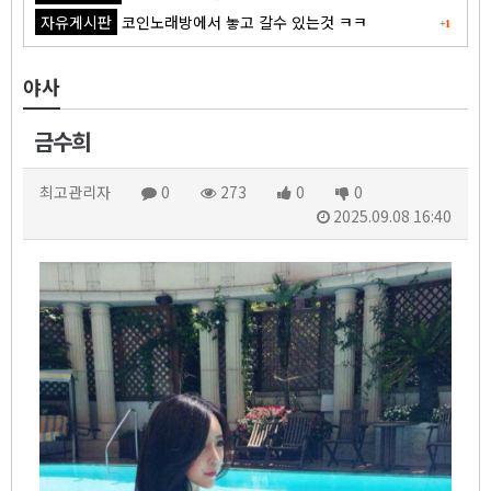
자유게시판
코인노래방에서 놓고 갈수 있는것 ㅋㅋ
+1
야사
금수희
최고관리자
0
273
0
0
2025.09.08 16:40