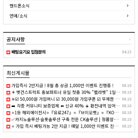
핸드폰소식
연예/소식
공지사항
+
배팅요기요 입점문의
04.15
최신게시물
가입즉시 2만지급 ! 8월 총 상금 1,000만 이벤트 진행중 !
08.10
✴️ 벳컨스트럭트 홍보파트너 유일 첫충 30% "벨라벳" 1일환전 무제한 "알파벳" 코인입금가능 "10x10" "텐텐벳" ✴️
08.10
✳️☑️ 50,000원 가입머니 ☑️ 30,000원 가입쿠폰 ☑️ 무제한 입금플러스 ☑️ 첫충50% ☑️ 요율 4.0% 지급 ☑️ 무사고 메이저 ☑️✳️
08.10
➡️ 각종 커뮤니티 보증업체 ⬅️ 신규 40% ☀️ 환전내역 있어도 무한매충 5% ☀️ 페이백 7% ☀️ 1+0.5 ~ ☀️ 매일 홀덤 무료토너먼트 ☀
08.10
⭐️1등 해외에이전시⭐️『유로247』⭐️『브이오벳』⭐️『KOBET』⭐️『ONECONNECT』⭐️ epd7
08.10
✅카지노솔루션·슬롯솔루션 구축 전문 CK솔루션 | 정품알·파싱알 연동 및 솔루션 분양의 모든정보✅
08.10
⭐️ 가입 즉시 베팅가능 2만 지급 ! 매달 1,000만 이벤트 진행중 ! ⭐️
08.10