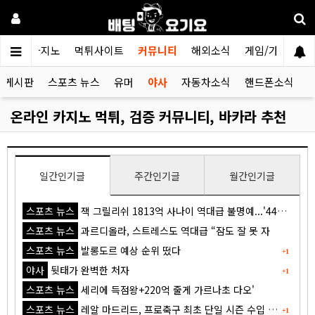
검증카지노
먹튀사이트
커뮤니티
해외소식
게임/가이드
상게시판
스포츠 뉴스
유머
야사
자동차소식
핸드폰소식
온라인 카지노 먹튀, 검증 커뮤니티, 바카라 추천
일간인기글
주간인기글
월간인기글
스포츠 뉴스
잭 그릴리쉬 1813억 사나이 역대급 불명예...'44경기 0골 굴욕'
스포츠 뉴스
과르디올라, 스트레스도 역대급 “잠도 잘 못 자
스포츠 뉴스
발롱도르 예상 순위 떴다
+1
야사
뒷태가 완벽한 처자
+1
스포츠 뉴스
세리에 득점왕+220억 줄게 가르나초 다오'
스포츠 뉴스
레알 마드리드, 프로축구 최초 단일 시즌 수입 1조원 돌파
+1