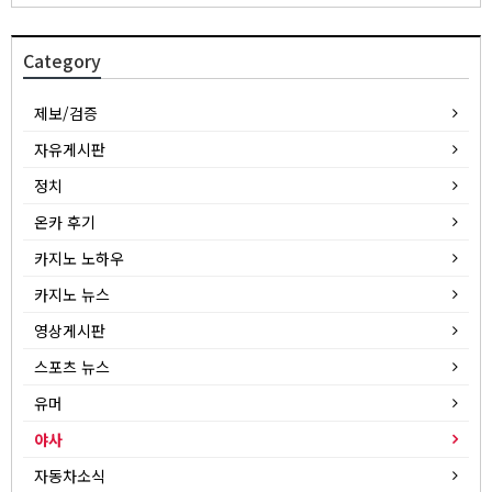
Category
제보/검증
자유게시판
정치
온카 후기
카지노 노하우
카지노 뉴스
영상게시판
스포츠 뉴스
유머
야사
자동차소식