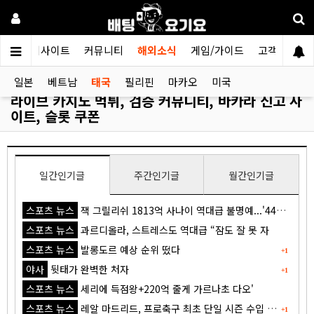
노
먹튀사이트
커뮤니티
해외소식
게임/가이드
고객센터
일본
베트남
태국
필리핀
마카오
미국
라이브 카지노 먹튀, 검증 커뮤니티, 바카라 신고 사
이트, 슬롯 쿠폰
일간인기글
주간인기글
월간인기글
스포츠 뉴스
잭 그릴리쉬 1813억 사나이 역대급 불명예...'44경기 0골 굴욕'
스포츠 뉴스
과르디올라, 스트레스도 역대급 “잠도 잘 못 자
스포츠 뉴스
발롱도르 예상 순위 떴다
+1
야사
뒷태가 완벽한 처자
+1
스포츠 뉴스
세리에 득점왕+220억 줄게 가르나초 다오'
스포츠 뉴스
레알 마드리드, 프로축구 최초 단일 시즌 수입 1조원 돌파
+1