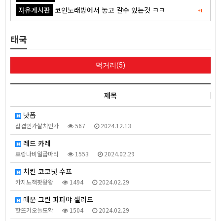
자유게시판
코인노래방에서 놓고 갈수 있는것 ㅋㅋ
+1
태국
먹거리(5)
제목
낫폽
삽겹인가살치인가
567
2024.12.13
레드 카레
호랑나비일곱마리
1553
2024.02.29
치킨 코코넛 수프
카지노잭팟왕왕
1494
2024.02.29
매운 그린 파파야 샐러드
핫뜨거오늘도확
1504
2024.02.29