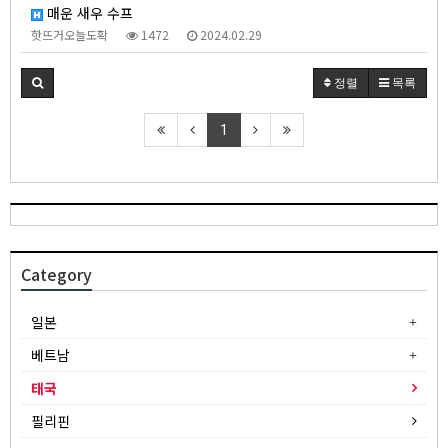
매운 새우 수프
핫뜨거오늘도확
1472
2024.02.29
정렬
목록
1
Category
일본
베트남
태국
필리핀