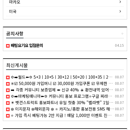
마카오
미국
공지사항
+
배팅요기요 입점문의
04.15
최신게시물
✡️➡️월드⬅️✡️ 5+3ㅣ10+5ㅣ30+12ㅣ50+20ㅣ100+35ㅣ200+70 ✡️무한매충✡️모든배팅제재없음✡️다양한 이벤트✡️ ohtf
08.07
✳️☑️ 50,000원 가입머니 ☑️ 30,000원 가입쿠폰 ☑️ 무제한 입금플러스 ☑️ 첫충50% ☑️ 요율 4.0% 지급 ☑️ 무사고 메이저 ☑️✳️
08.07
➡️ 각종 커뮤니티 보증업체 ⬅️ 신규 40% ☀️ 환전내역 있어도 무한매충 5% ☀️ 페이백 7% ☀️ 1+0.5 ~ ☀️ 매일 홀덤 무료토너먼트 ☀
08.07
✡️➡️마케팅매니아⬅️✡️ 커뮤니티 홍보 프로그램⭐️구글 찌라시 프로그램⭐️카톡 텔레 미니게임 오토픽⭐️마케팅프로그램✡️ xrfd
08.07
✴️ 벳컨스트럭트 홍보파트너 유일 첫충 30% "벨라벳" 1일환전 무제한 "알파벳" 코인입금가능 "10x10" "텐텐벳" ✴️
08.07
❄️ 이지문자 ❄️해외문자 ❄️ ⭐ 카지노/총판 홍보전용 SMS 해외문자 발송 ⭐
08.07
⭐️ 가입 즉시 베팅가능 2만 지급 ! 매달 1,000만 이벤트 진행중 ! ⭐️
08.07