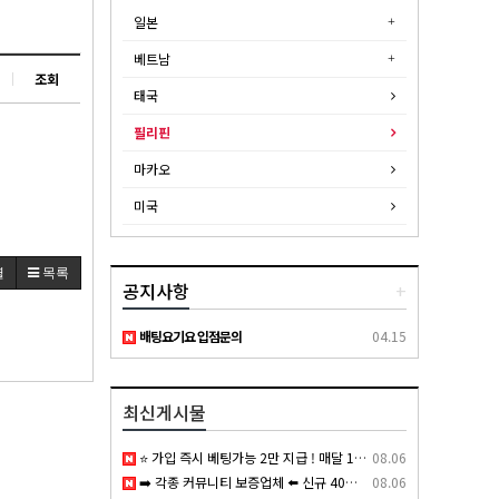
일본
베트남
조회
태국
필리핀
마카오
미국
렬
목록
공지사항
+
배팅요기요 입점문의
04.15
최신게시물
⭐️ 가입 즉시 베팅가능 2만 지급 ! 매달 1,000만 이벤트 진행중 ! ⭐️
08.06
➡️ 각종 커뮤니티 보증업체 ⬅️ 신규 40% ☀️ 환전내역 있어도 무한매충 5% ☀️ 페이백 7% ☀️ 1+0.5 ~ ☀️ 매일 홀덤 무료토너먼트 ☀
08.06