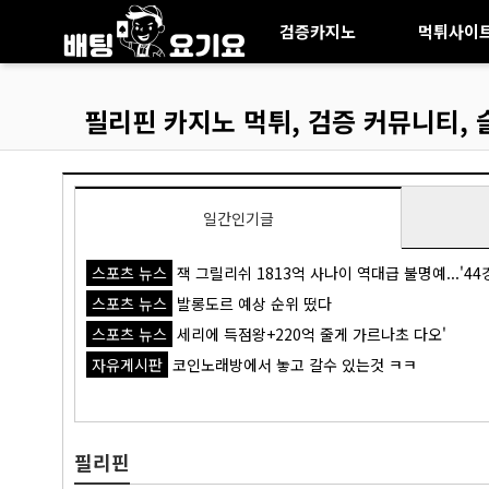
검증카지노
먹튀사이
필리핀 카지노 먹튀, 검증 커뮤니티, 
일간인기글
스포츠 뉴스
잭 그릴리쉬 1813억 사나이 역대급 불명예...'44경기 
스포츠 뉴스
발롱도르 예상 순위 떴다
스포츠 뉴스
세리에 득점왕+220억 줄게 가르나초 다오'
자유게시판
코인노래방에서 놓고 갈수 있는것 ㅋㅋ
필리핀