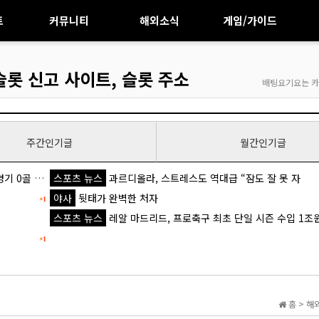
트
커뮤니티
해외소식
게임/가이드
슬롯 신고 사이트, 슬롯 주소
배팅요기요는 카
주간인기글
월간인기글
0골 굴욕'
스포츠 뉴스
과르디올라, 스트레스도 역대급 “잠도 잘 못 자
야사
뒷태가 완벽한 처자
+1
스포츠 뉴스
레알 마드리드, 프로축구 최초 단일 시즌 수입 1조
+1
홈 > 해