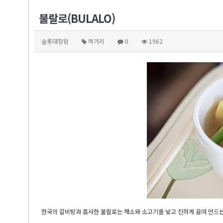
불랄로(BULALO)
슬롯대장왕
먹거리
0
1962
한국의 갈비탕과 흡사한 불랄로는 채소와 소고기를 넣고 진하게 끓여 만드