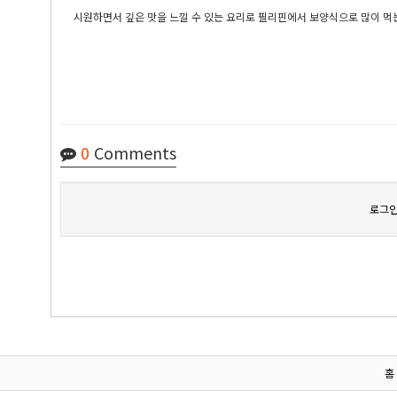
시원하면서 깊은 맛을 느낄 수 있는 요리로 필리핀에서 보양식으로 많이 먹는
0
Comments
로그인
홈