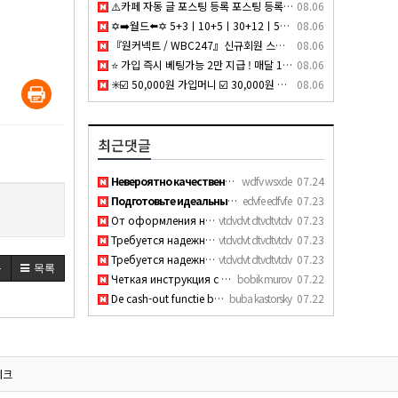
⚠️카페 자동 글 포스팅 등록 포스팅 등록 프로그램⚠️블로그 자동 글 등록 프로그램⚠️특화 기능 탑재
08.06
✡️➡️월드⬅️✡️ 5+3ㅣ10+5ㅣ30+12ㅣ50+20ㅣ100+35ㅣ200+70 ✡️무한매충✡️모든배팅제재없음✡️다양한 이벤트✡️ v28x
08.06
『원커넥트 / WBC247』신규회원 스포츠 슬롯 첫입금 40% 쿠폰,재입금 10% 쿠폰 지급/지인추천135000원 지급
08.06
⭐️ 가입 즉시 베팅가능 2만 지급 ! 매달 1,000만 이벤트 진행중 ! ⭐️
08.06
✳️☑️ 50,000원 가입머니 ☑️ 30,000원 가입쿠폰 ☑️ 무제한 입금플러스 ☑️ 첫충50% ☑️ 요율 4.0% 지급 ☑️ 무사고 메이저 ☑️✳️
08.06
최근댓글
Невероятно качественный спа массаж для двоих москва, мастера…
wdfv wsxde
07.24
Подготовьте идеальный нотариальный перевод бумаг без лишних …
edvfe edfvfe
07.23
От оформления нотариальной доверенности до сложных судебных …
vtdvdvt dtvdtvtdv
07.23
Требуется надежный адвокат по семейным спорам, компетентный …
vtdvdvt dtvdtvtdv
07.23
Требуется надежный адвокат по семейным спорам, компетентный …
vtdvdvt dtvdtvtdv
07.23
음
목록
Четкая инструкция с фото, сразу понятно как разобрать обшивк…
bobik murov
07.22
De cash-out functie bij sportweddenschappen heeft me al een …
buba kastorsky
07.22
체크