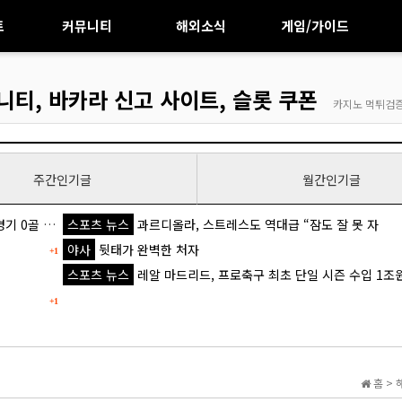
트
커뮤니티
해외소식
게임/가이드
니티, 바카라 신고 사이트, 슬롯 쿠폰
카지노 먹튀검증
주간인기글
월간인기글
0골 굴욕'
스포츠 뉴스
과르디올라, 스트레스도 역대급 “잠도 잘 못 자
야사
뒷태가 완벽한 처자
+1
스포츠 뉴스
레알 마드리드, 프로축구 최초 단일 시즌 수입 1조
+1
홈 > 