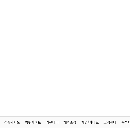
검증카지노
먹튀사이트
커뮤니티
해외소식
게임/가이드
고객센터
출석