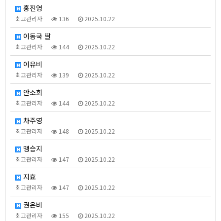
홍진영
최고관리자
136
2025.10.22
이동국 딸
최고관리자
144
2025.10.22
이유비
최고관리자
139
2025.10.22
안소희
최고관리자
144
2025.10.22
차주영
최고관리자
148
2025.10.22
맹승지
최고관리자
147
2025.10.22
지효
최고관리자
147
2025.10.22
권은비
최고관리자
155
2025.10.22