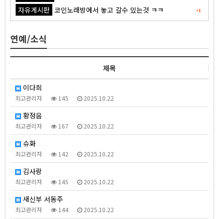
자유게시판
코인노래방에서 놓고 갈수 있는것 ㅋㅋ
+1
연예/소식
제목
이다희
최고관리자
145
2025.10.22
황정음
최고관리자
167
2025.10.22
슈화
최고관리자
142
2025.10.22
김사랑
최고관리자
145
2025.10.22
새신부 서동주
최고관리자
144
2025.10.22