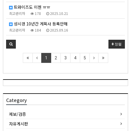
트와이즈도 이젠 ㅠㅠ
최고관리자
178
2025.10.21
성시경 10년간 계획사 등록안해
최고관리자
184
2025.09.16
정렬
1
2
3
4
5
Category
제보/검증
자유게시판