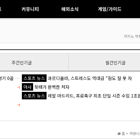
트
커뮤니티
해외소식
게임/가이드
카지노 먹
주간인기글
월간인기글
0골 굴욕'
스포츠 뉴스
과르디올라, 스트레스도 역대급 “잠도 잘 못 자
야사
뒷태가 완벽한 처자
+1
스포츠 뉴스
레알 마드리드, 프로축구 최초 단일 시즌 수입 1조
+1
홈 > 커뮤니