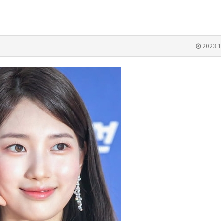
2023.1