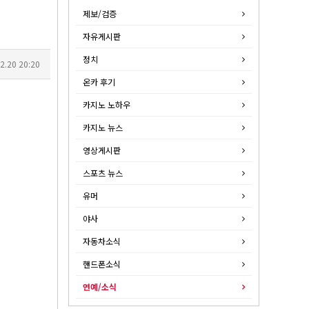
제보/검증
자유게시판
정치
2.20 20:20
온카 후기
카지노 노하우
카지노 뉴스
영상게시판
스포츠 뉴스
유머
야사
자동차소식
핸드폰소식
연예/소식