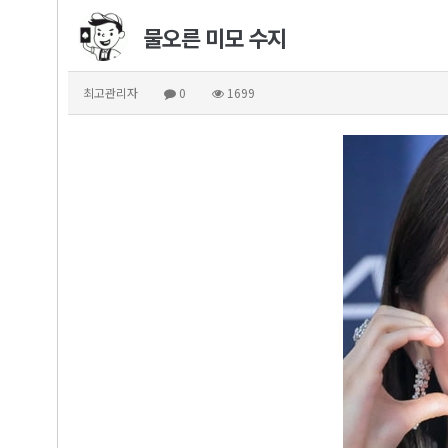
물오른 미모 수지
최고관리자
0
1699