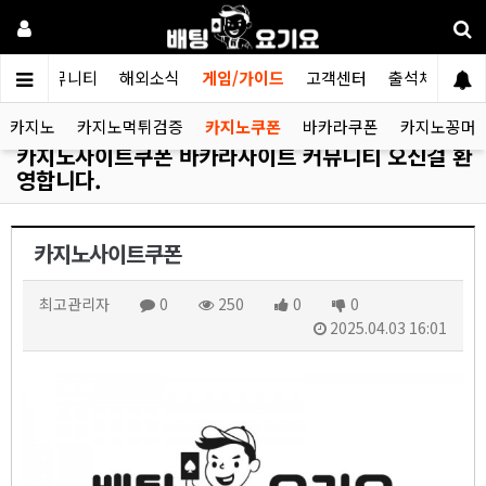
트
커뮤니티
해외소식
게임/가이드
고객센터
출석체크
리카지노
카지노먹튀검증
카지노쿠폰
바카라쿠폰
카지노꽁머
카지노사이트쿠폰 바카라사이트 커뮤니티 오신걸 환
영합니다.
카지노사이트쿠폰
최고관리자
0
250
0
0
2025.04.03 16:01