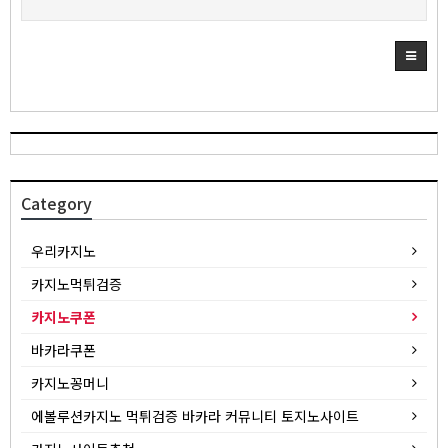
Category
우리카지노
카지노먹튀검증
카지노쿠폰
바카라쿠폰
카지노꽁머니
에볼루션카지노 먹튀검증 바카라 커뮤니티 토지노사이트