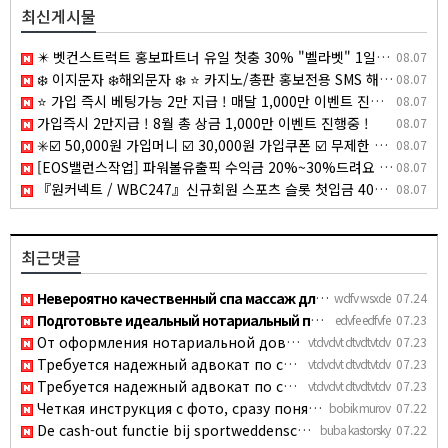
최신게시물
✴️ 벳컨스트럭트 홍보파트너 유일 첫충 30% "벨라벳" 1일환전 무제한 "알파벳" 코인입금가능 "10x10" "텐텐벳" ✴️
08.07
❄️ 이지문자 ❄️해외문자 ❄️ ⭐ 카지노/총판 홍보전용 SMS 해외문자 발송 ⭐
08.07
⭐️ 가입 즉시 베팅가능 2만 지급 ! 매달 1,000만 이벤트 진행중 ! ⭐️
08.07
가입즉시 2만지급 ! 8월 총 상금 1,000만 이벤트 진행중 !
08.07
✳️☑️ 50,000원 가입머니 ☑️ 30,000원 가입쿠폰 ☑️ 무제한 입금플러스 ☑️ 첫충50% ☑️ 요율 4.0% 지급 ☑️ 무사고 메이저 ☑️✳️
08.07
[EOS밸런스작업] 파워볼유출픽 수익금 20%~30%드려요 [텔레그램 @xoxs55]
08.07
『원커넥트 / WBC247』신규회원 스포츠 슬롯 첫입금 40% 쿠폰,재입금 10% 쿠폰 지급/지인추천135000원 지급
08.07
최근댓글
Невероятно качественный спа массаж для двоих москва, мастера…
wdfv wsxde
07.24
Подготовьте идеальный нотариальный перевод бумаг без лишних …
edvfe edfvfe
07.23
От оформления нотариальной доверенности до сложных судебных …
vtdvdvt dtvdtvtdv
07.23
Требуется надежный адвокат по семейным спорам, компетентный …
vtdvdvt dtvdtvtdv
07.23
Требуется надежный адвокат по семейным спорам, компетентный …
vtdvdvt dtvdtvtdv
07.23
Четкая инструкция с фото, сразу понятно как разобрать обшивк…
bobik murov
07.22
De cash-out functie bij sportweddenschappen heeft me al een …
buba kastorsky
07.22