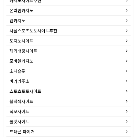
카지노사이트추천
온라인카지노
엠카지노
사설스포츠토토사이트추천
토지노사이트
해외배팅사이트
모바일카지노
소닉슬롯
바카라주소
스토츠토토사이트
블랙잭사이트
식보사이트
룰렛사이트
드래곤 타이거