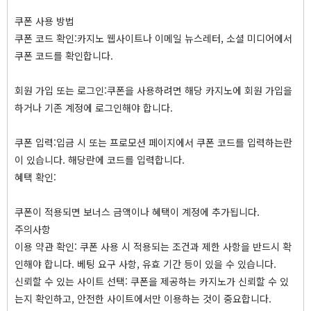
쿠폰 사용 방법
쿠폰 코드 확인:카지노 웹사이트나 이메일 뉴스레터, 소셜 미디어에서
쿠폰 코드를 확인합니다.
회원 가입 또는 로그인:쿠폰을 사용하려면 해당 카지노에 회원 가입을
하거나 기존 계정에 로그인해야 합니다.
쿠폰 입력:입금 시 또는 프로모션 페이지에서 쿠폰 코드를 입력하는란
이 있습니다. 해당란에 코드를 입력합니다.
혜택 확인:
쿠폰이 적용되면 보너스 금액이나 혜택이 계정에 추가됩니다.
주의사항
이용 약관 확인: 쿠폰 사용 시 적용되는 조건과 제한 사항을 반드시 확
인해야 합니다. 베팅 요구 사항, 유효 기간 등이 있을 수 있습니다.
신뢰할 수 있는 사이트 선택: 쿠폰을 제공하는 카지노가 신뢰할 수 있
는지 확인하고, 안전한 사이트에서만 이용하는 것이 중요합니다.