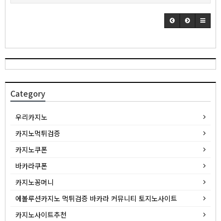
Category
우리카지노
카지노먹튀검증
카지노쿠폰
바카라쿠폰
카지노꽁머니
에볼루션카지노 먹튀검증 바카라 커뮤니티 토지노사이트
카지노사이트추천