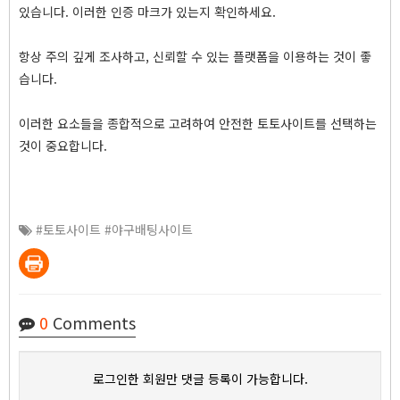
있습니다. 이러한 인증 마크가 있는지 확인하세요.
항상 주의 깊게 조사하고, 신뢰할 수 있는 플랫폼을 이용하는 것이 좋
습니다.
이러한 요소들을 종합적으로 고려하여 안전한 토토사이트를 선택하는
것이 중요합니다.
#토토사이트 #야구배팅사이트
0
Comments
로그인한 회원만 댓글 등록이 가능합니다.