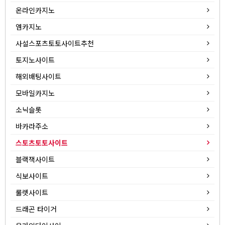
온라인카지노
엠카지노
사설스포츠토토사이트추천
토지노사이트
해외배팅사이트
모바일카지노
소닉슬롯
바카라주소
스토츠토토사이트
블랙잭사이트
식보사이트
룰렛사이트
드래곤 타이거