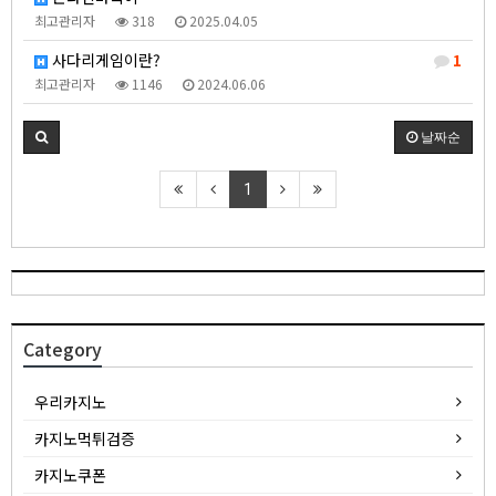
최고관리자
318
2025.04.05
사다리게임이란?
1
최고관리자
1146
2024.06.06
날짜순
1
Category
우리카지노
카지노먹튀검증
카지노쿠폰