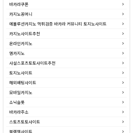
바카라쿠폰
카지노꽁머니
에볼루션카지노 먹튀검증 바카라 커뮤니티 토지노사이트
카지노사이트추천
온라인카지노
엠카지노
사설스포츠토토사이트추천
토지노사이트
해외배팅사이트
모바일카지노
소닉슬롯
바카라주소
스토츠토토사이트
블랙잭사이트