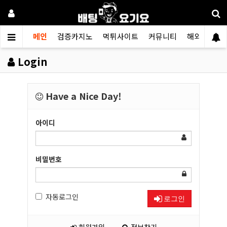
메인
검증카지노
먹튀사이트
커뮤니티
해외소식
Login
Have a Nice Day!
아이디
비밀번호
자동로그인
로그인