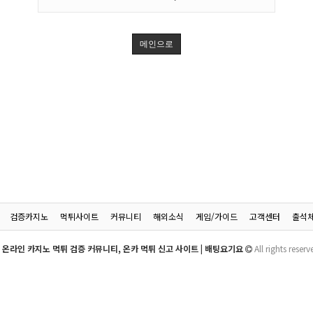
메인으로
검증카지노
먹튀사이트
커뮤니티
해외소식
게임/가이드
고객센터
출석
온라인 카지노 먹튀 검증 커뮤니티, 온카 먹튀 신고 사이트 | 배팅요기요
All rights reserv