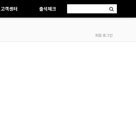
고객센터
출석체크
회원 로그인