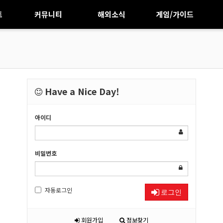
트
커뮤니티
해외소식
게임/가이드
Have a Nice Day!
아이디
비밀번호
자동로그인
로그인
회원가입
정보찾기