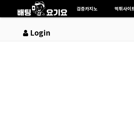
검증카지노
먹튀사이
Login