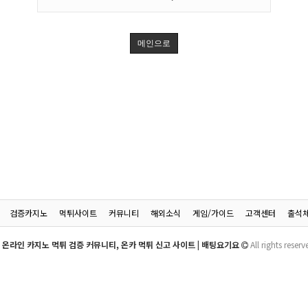
메인으로
검증카지노
먹튀사이트
커뮤니티
해외소식
게임/가이드
고객센터
출석
온라인 카지노 먹튀 검증 커뮤니티, 온카 먹튀 신고 사이트 | 배팅요기요
All rights reserv