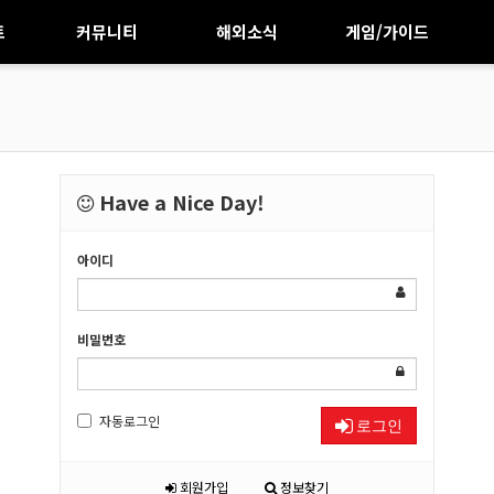
트
커뮤니티
해외소식
게임/가이드
Have a Nice Day!
아이디
비밀번호
자동로그인
로그인
회원가입
정보찾기